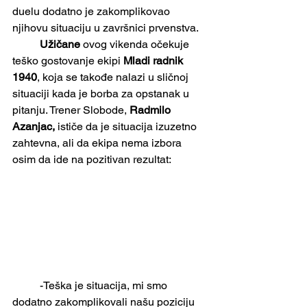
duelu dodatno je zakomplikovao 
njihovu situaciju u završnici prvenstva.
Užičane
 ovog vikenda očekuje 
teško gostovanje ekipi 
Mladi radnik 
1940
, koja se takođe nalazi u sličnoj 
situaciji kada je borba za opstanak u 
pitanju. Trener Slobode, 
Radmilo 
Azanjac, 
ističe da je situacija izuzetno 
zahtevna, ali da ekipa nema izbora 
osim da ide na pozitivan rezultat:
	-Teška je situacija, mi smo 
dodatno zakomplikovali našu poziciju 