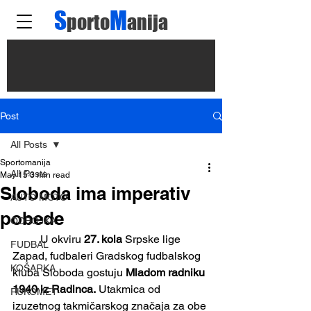
S
M
porto
anija
Post
All Posts
Sportomanija
All Posts
May 15
3 min read
Sloboda ima imperativ
AUTO MOTO
pobede
ODBOJKA
	U okviru 
27. kola
 Srpske lige 
FUDBAL
Zapad, fudbaleri Gradskog fudbalskog 
KOŠARKA
kluba Sloboda gostuju 
Mladom radniku 
1940 iz Radinca.
 Utakmica od 
RUKOMET
izuzetnog takmičarskog značaja za obe 