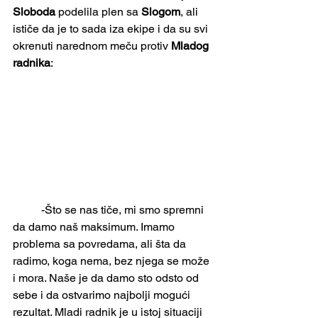
Sloboda
 podelila plen sa 
Slogom
, ali 
ističe da je to sada iza ekipe i da su svi 
okrenuti narednom meču protiv 
Mladog 
radnika
:
	-Što se nas tiče, mi smo spremni 
da damo naš maksimum. Imamo 
problema sa povredama, ali šta da 
radimo, koga nema, bez njega se može 
i mora. Naše je da damo sto odsto od 
sebe i da ostvarimo najbolji mogući 
rezultat. Mladi radnik je u istoj situaciji 