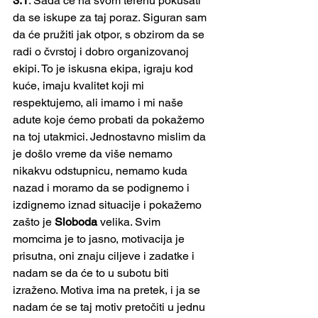
3:1
. Sada će na svom terenu pokušati 
da se iskupe za taj poraz. Siguran sam 
da će pružiti jak otpor, s obzirom da se 
radi o čvrstoj i dobro organizovanoj 
ekipi. To je iskusna ekipa, igraju kod 
kuće, imaju kvalitet koji mi 
respektujemo, ali imamo i mi naše 
adute koje ćemo probati da pokažemo 
na toj utakmici. Jednostavno mislim da 
je došlo vreme da više nemamo 
nikakvu odstupnicu, nemamo kuda 
nazad i moramo da se podignemo i 
izdignemo iznad situacije i pokažemo 
zašto je 
Sloboda
 velika. Svim 
momcima je to jasno, motivacija je 
prisutna, oni znaju ciljeve i zadatke i 
nadam se da će to u subotu biti 
izraženo. Motiva ima na pretek, i ja se 
nadam će se taj motiv pretočiti u jednu 