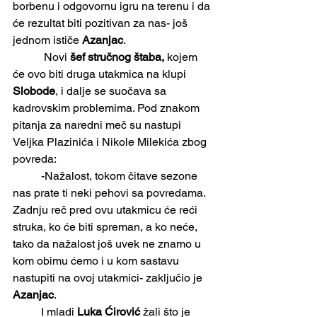
borbenu i odgovornu igru na terenu i da 
će rezultat biti pozitivan za nas- još 
jednom ističe 
Azanjac
.
	 Novi 
šef stručnog štaba,
 kojem 
će ovo biti druga utakmica na klupi 
Slobode
, i dalje se suočava sa 
kadrovskim problemima. Pod znakom 
pitanja za naredni meč su nastupi 
Veljka Plazinića i Nikole Milekića zbog 
povreda:
	-Nažalost, tokom čitave sezone 
nas prate ti neki pehovi sa povredama. 
Zadnju reč pred ovu utakmicu će reći 
struka, ko će biti spreman, a ko neće, 
tako da nažalost još uvek ne znamo u 
kom obimu ćemo i u kom sastavu 
nastupiti na ovoj utakmici- zaključio je 
Azanjac
.
	I mladi 
Luka Ćirović
 žali što je 