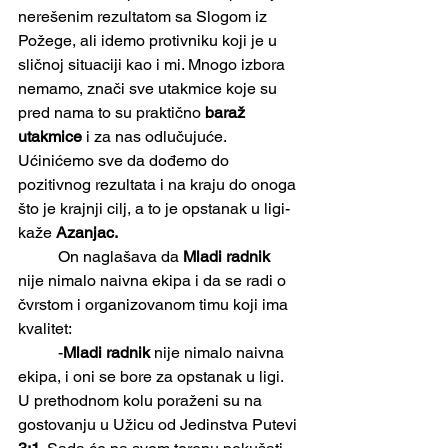
nerešenim rezultatom sa Slogom iz 
Požege, ali idemo protivniku koji je u 
sličnoj situaciji kao i mi. Mnogo izbora
nemamo, znači sve utakmice koje su 
pred nama to su praktično 
baraž 
utakmice
 i za nas odlučujuće. 
Ućinićemo sve da dođemo do 
pozitivnog rezultata i na kraju do onoga 
što je krajnji cilj, a to je opstanak u ligi- 
kaže 
Azanjac.
	On naglašava da 
Mladi radnik
nije nimalo naivna ekipa i da se radi o 
čvrstom i organizovanom timu koji ima 
kvalitet:
	-
Mladi radnik
 nije nimalo naivna 
ekipa, i oni se bore za opstanak u ligi. 
U prethodnom kolu poraženi su na 
gostovanju u Užicu od Jedinstva Putevi 