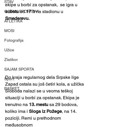
STAV
ekipe u borbi za opstanak,  se igra u 
subotu
 od 
17 h
 na stadionu u 
OSTALI SPORTOVI
Smederevu.
ATLETIKA
MOSI
Fotografija
Užice
Zlatibor
SAJAM SPORTA
Do kraja regularnog dela Srpske lige 
Sport
Zapad ostala su još četiri kola, a užička 
BASKET
Sloboda nalazi se u veoma teškoj 
situaciji u borbi za opstanak. Ekipa je 
trenutno na 
13. mestu
 sa 29 bodova, 
koliko ima i 
Sloga iz Požege
, na 14. 
poziciji. Remi u prethodnom 
međusobnom