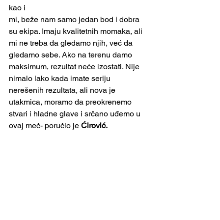
kao i
mi, beže nam samo jedan bod i dobra 
su ekipa. Imaju kvalitetnih momaka, ali 
mi ne treba da gledamo njih, već da 
gledamo sebe. Ako na terenu damo 
maksimum, rezultat neće izostati. Nije 
nimalo lako kada imate seriju 
nerešenih rezultata, ali nova je 
utakmica, moramo da preokrenemo 
stvari i hladne glave i srčano uđemo u 
ovaj meč- poručio je 
Ćirović.
FUDBAL
See All
Recent Posts