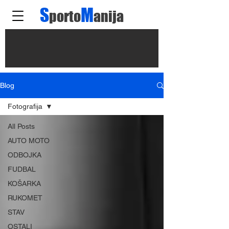
S
M
porto
anija
Blog
Fotografija
All Posts
AUTO MOTO
ODBOJKA
FUDBAL
KOŠARKA
RUKOMET
STAV
OSTALI