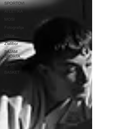
SPORTOVI
ATLETIKA
MOSI
Fotografija
Užice
Zlatibor
SAJAM
SPORTA
Sport
BASKET