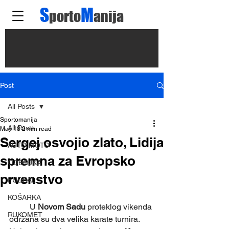
S
M
porto
anija
Post
All Posts
Sportomanija
All Posts
May 18
2 min read
Sergej osvojio zlato, Lidija
AUTO MOTO
spremna za Evropsko
ODBOJKA
prvenstvo
FUDBAL
KOŠARKA
	U 
Novom Sadu
 proteklog vikenda 
RUKOMET
održana su dva velika karate turnira. 