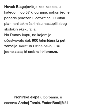
Novak Blagojević
 je kod kadeta, u 
kategoriji do 57 kilograma, nakon jedne 
pobede poražen u četvrtfinalu. Ostali 
planirani takmičari nisu nastupili zbog 
školskih ekskurzija.
Na Dunav kupu, na kojem je 
učestvovalo čak 
900 takmičara iz pet 
zemalja
, karatisti Užica osvojili su 
jedno zlato, tri srebra i tri bronze.
Pionirska ekipa
 u borbama, u 
sastavu 
Andrej Tomić, Fedor Bosiljčić i 