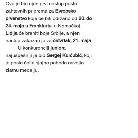
Ovo je bio njen prvi nastup posle 
zahtevnih priprema za 
Evropsko 
prvenstvo
 koje će biti održano od 
20. do 
24. maja u Frankfurtu
, u Nemačkoj. 
Lidija
 će braniti boje Srbije, a njen 
nastup zakazan je za 
četvrtak, 21. maja
.
	U konkurenciji 
juniora
najuspešniji je bio 
Sergej Kurćubić
, koji 
je posle četiri sjajne pobede osvojio 
zlatnu medalju.