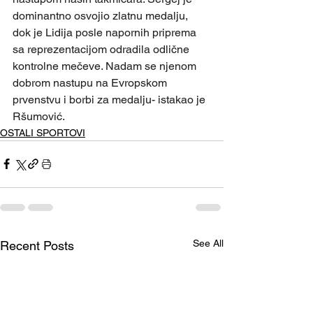
dominantno osvojio zlatnu medalju, 
dok je Lidija posle napornih priprema 
sa reprezentacijom odradila odlične 
kontrolne mečeve. Nadam se njenom 
dobrom nastupu na Evropskom 
prvenstvu i borbi za medalju- istakao je 
Ršumović.
OSTALI SPORTOVI
See All
Recent Posts