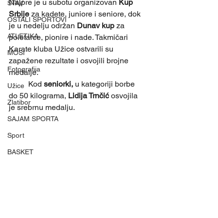
Najpre je u subotu organizovan 
Kup 
STAV
Srbije 
za kadete, juniore i seniore, dok 
OSTALI SPORTOVI
je u nedelju održan 
Dunav kup 
za 
ATLETIKA
poletarce, pionire i nade. Takmičari 
Karate kluba Užice ostvarili su 
MOSI
zapažene rezultate i osvojili brojne 
Fotografija
medalje.
	Kod 
seniorki, 
u kategoriji borbe 
Užice
do 50 kilograma, 
Lidija Trnčić
 osvojila 
Zlatibor
je srebrnu medalju. 
SAJAM SPORTA
Sport
BASKET