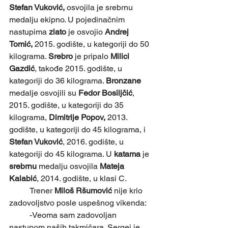
Stefan Vuković, 
osvojila je srebrnu 
medalju ekipno. U pojedinačnim 
nastupima 
zlato
 je osvojio 
Andrej 
Tomić,
 2015. godište, u kategoriji do 50 
kilograma. 
Srebro 
je pripalo 
Milici 
Gazdić
, takođe 2015. godište, u 
kategoriji do 36 kilograma. 
Bronzane 
medalje osvojili su
 Fedor Bosiljčić
, 
2015. godište, u kategoriji do 35 
kilograma,
 Dimitrije Popov,
 2013. 
godište, u kategoriji do 45 kilograma, i 
Stefan Vuković
, 2016. godište, u 
kategoriji do 45 kilograma. U 
katama 
je 
srebrnu
 medalju osvojila 
Mateja 
Kalabić
, 2014. godište, u klasi C.
	Trener 
Miloš Ršumović
 nije krio 
zadovoljstvo posle uspešnog vikenda:
	-Veoma sam zadovoljan 
nastupom naših takmičara. Sergej je 