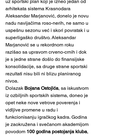
uz sportski plan koji je izneo jedan od 
arhitekata sistema Krasnodara 
Aleksandar Marjanović, donelo je novu 
nadu navijačima roso-nerih, ne samo u 
uspešnu sezonu već i skori povratak i u 
superligaško društvo. Aleksandar 
Marjanović se u rekordnom roku 
razišao sa upravom crveno-crnih i dok 
je s jedne strane došlo do finansijske 
konsolidacije, sa druge strane sportski 
rezultati nisu bili ni blizu planiranog 
nivoa. 
Dolazak 
Bojana Ostojića
, sa iskustvom 
iz ozbiljnih sportskih sistema, doneo je 
opet neke nove vetrove poverenja i 
vidljive promene u radu i 
funkcionisanju igračkog kadra. Godina 
je zaokružena i svečanom akademijom 
povodom 
100 godina postojanja kluba
, 