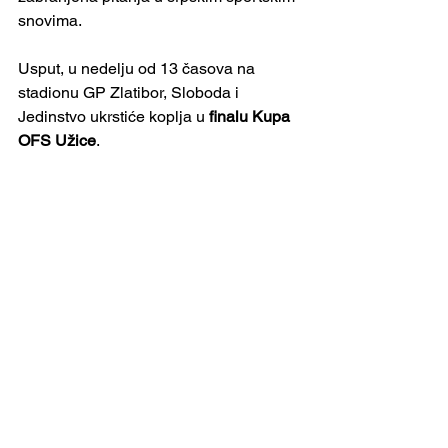
snovima.
Usput, u nedelju od 13 časova na 
stadionu GP Zlatibor, Sloboda i 
Jedinstvo ukrstiće koplja u 
finalu Kupa 
OFS Užice
.