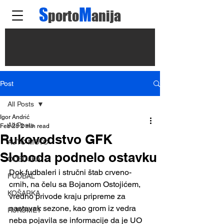
S
M
porto
anija
Post
All Posts
Igor Andrić
All Posts
Feb 28
2 min read
Rukovodstvo GFK
AUTO MOTO
Sloboda podnelo ostavku
ODBOJKA
Dok fudbaleri i stručni štab crveno-
FUDBAL
crnih, na čelu sa Bojanom Ostojićem, 
KOŠARKA
vredno privode kraju pripreme za 
nastavak sezone, kao grom iz vedra 
RUKOMET
neba pojavila se informacije da je UO 