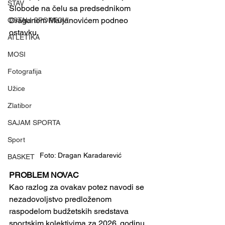
STAV
Slobode na čelu sa predsednikom 
Draganom Marjanovićem podneo 
OSTALI SPORTOVI
ostavku.
ATLETIKA
MOSI
Fotografija
Užice
Zlatibor
SAJAM SPORTA
Sport
Foto: Dragan Karadarević
BASKET
PROBLEM NOVAC
Kao razlog za ovakav potez navodi se 
nezadovoljstvo predloženom 
raspodelom budžetskih sredstava 
sportskim kolektivima za 2026. godinu. 