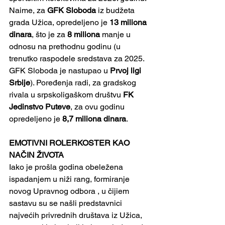
Naime, za 
GFK Sloboda
 iz budžeta 
grada Užica, opredeljeno je 
13 miliona 
dinara
, što je za 
8 miliona 
manje u 
odnosu na prethodnu godinu (u 
trenutko raspodele sredstava za 2025. 
GFK Sloboda je nastupao u 
Prvoj ligi 
Srbije
). Poređenja radi, za gradskog 
rivala u srpskoligaškom društvu
 FK 
Jedinstvo Puteve
, za ovu godinu 
opredeljeno je 
8,7 miliona dinara
.
EMOTIVNI ROLERKOSTER KAO 
NAČIN ŽIVOTA
Iako je prošla godina obeležena 
ispadanjem u niži rang, formiranje 
novog Upravnog odbora , u čijiem 
sastavu su se našli predstavnici 
najvećih privrednih društava iz Užica, 