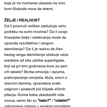
koja je na momenat ukazala na nivo 
kom Sloboda mora da stremi.
ŽELJE I REALNOST
Da li posrnuli velikan zaslužuje veću 
podršku na svim nivoima? Da li svoje 
finasijske želje i očekivanja može da 
opravda rezultatima i rangom 
takmičenja? Da li je realno da član 
trećeg ranga takmičenja očekuje veća 
sredstva od oba užička superligaša, 
koji se pri tom godinama bore za sam 
vrh tabele? Borba emocija i razuma, 
prebrojavanje navijača, titula, snovi o 
slavnim danima, opravdaće svaki 
odgovor i postaviti još hiljade sličnih 
pitanja. Svima treba obezbediti više 
novca, samo što su 
"kako?"
 i 
"odakle?" 
zabranjena pitanja u srpskim sportskim 