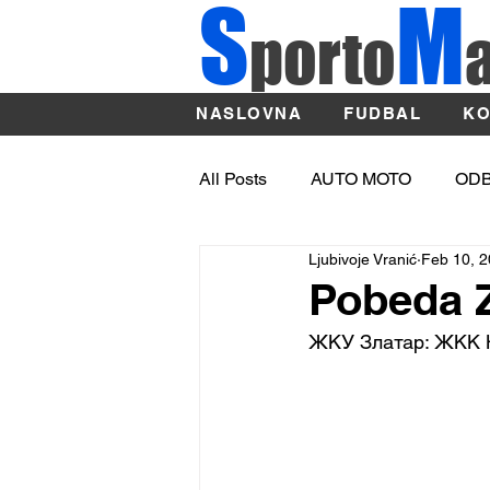
S
M
porto
NASLOVNA
FUDBAL
KO
All Posts
AUTO MOTO
OD
Ljubivoje Vranić
Feb 10, 
OSTALI SPORTOVI
ATLE
Pobeda Z
ЖКУ Златар: ЖКК Н
Sport
BASKET