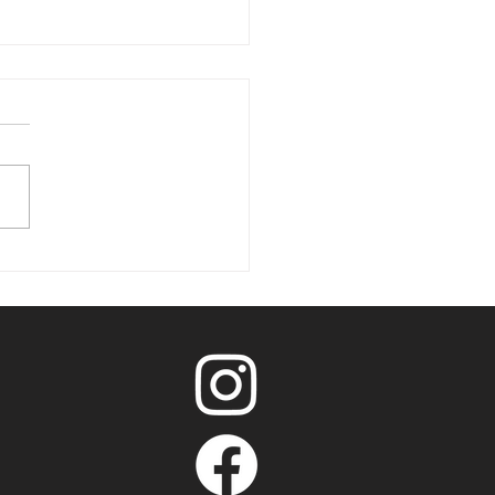
ndama Đuriću i Jojiću,
enerima Nedoviću i
ću priznanja na
radskoj košarkaškoj
ici "Dušan Ivković"