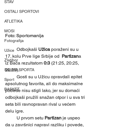
STAV
OSTALI SPORTOVI
ATLETIKA
MOSI
Foto: Sportomanija 
Fotografija
	Odbojkaši 
Užica 
poraženi su u 
Užice
17. kolu Prve lige Srbije od  
Partizan
a 
Zlatibor
iz Bača rezultatom 
0:3 
(21:25, 20:25, 
22:25).
SAJAM SPORTA
	Gosti su u Užicu opravdali epitet 
Sport
apsolutnog favorita, ali do maksimalne 
BASKET
pobede nisu stigli lako, jer su domaći 
odbojkaši pružili snažan otpor i u sva tri 
seta bili ravnopravan rival u većem 
delu igre.
	U prvom setu 
Partizan
 je uspeo 
da u završnici napravi razliku i povede, 