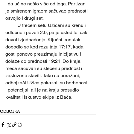
i da učine nešto više od toga. Partizan 
je smirenom igraom sačuvao prednost i 
osvojio i drugi set.
	U trećem setu Užičani su krenuli 
odlučno i poveli 2:0, pa je usledilo  čak 
devet izjednačenja. Ključni trenutak 
dogodio se kod rezultata 17:17, kada 
gosti ponovo preuzimaju inicijativu i 
dolaze do prednosti 19:21. Do kraja 
meča sačuvali su stečenu prednost i 
zasluženo slavili.  Iako su poraženi, 
odbojkaši Užica pokazali su borbenost 
i potencijal, ali je na kraju presudio 
kvalitet i iskustvo ekipe iz Bača.
ODBOJKA