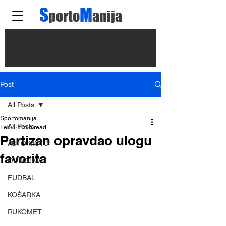
S
M
porto
anija
Post
All Posts
Sportomanija
All Posts
Feb 8
1 min read
Partizan opravdao ulogu
AUTO MOTO
favorita
ODBOJKA
FUDBAL
KOŠARKA
RUKOMET