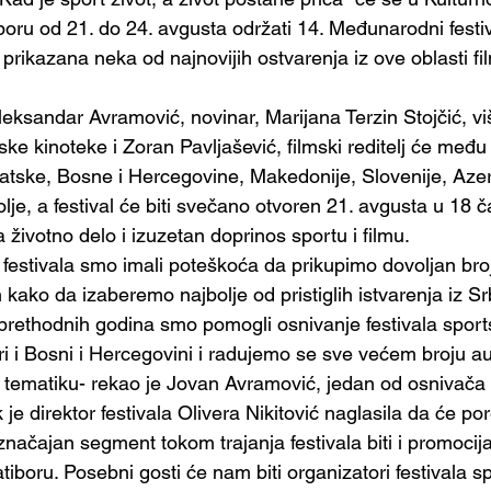
iboru od 21. do 24. avgusta održati 14. Međunarodni festi
 prikazana neka od najnovijih ostvarenja iz ove oblasti f
Aleksandar Avramović, novinar, Marijana Terzin Stojčić, viš
ke kinoteke i Zoran Pavljašević, filmski reditelj će među
rvatske, Bosne i Hercegovine, Makedonije, Slovenije, Aze
lje, a festival će biti svečano otvoren 21. avgusta u 18 
životno delo i izuzetan doprinos sportu i filmu.
 festivala smo imali poteškoća da prikupimo dovoljan broj
ko da izaberemo najbolje od pristiglih istvarenja iz Srb
prethodnih godina smo pomogli osnivanje festivala sport
ri i Bosni i Hercegovini i radujemo se sve većem broju au
 tematiku- rekao je Jovan Avramović, jedan od osnivača 
k je direktor festivala Olivera Nikitović naglasila da će po
značajan segment tokom trajanja festivala biti i promocij
tiboru. Posebni gosti će nam biti organizatori festivala s