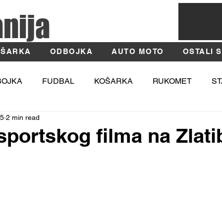
anija
ŠARKA
ODBOJKA
AUTO MOTO
OSTALI 
BOJKA
FUDBAL
KOŠARKA
RUKOMET
ST
25
2 min read
TIKA
MOSI
Fotografija
Užice
Zlatibor
 sportskog filma na Zlat