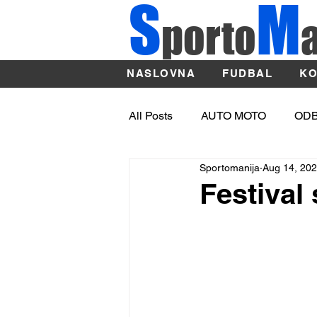
S
M
porto
NASLOVNA
FUDBAL
KO
All Posts
AUTO MOTO
OD
Sportomanija
Aug 14, 20
OSTALI SPORTOVI
ATLE
Festival
Sport
BASKET