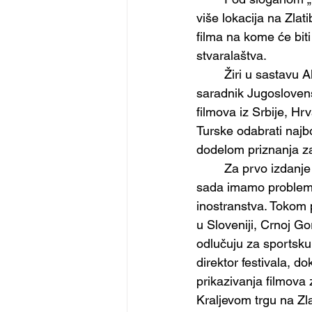
više lokacija na Zlat
filma na kome će biti
stvaralaštva.
	Žiri u sastavu 
saradnik Jugoslovens
filmova iz Srbije, H
Turske odabrati najbo
dodelom priznanja za 
	Za prvo izdanje
sada imamo problem ka
inostranstva. Tokom 
u Sloveniji, Crnoj Go
odlučuju za sportsku
direktor festivala, do
prikazivanja filmova 
Kraljevom trgu na Zla