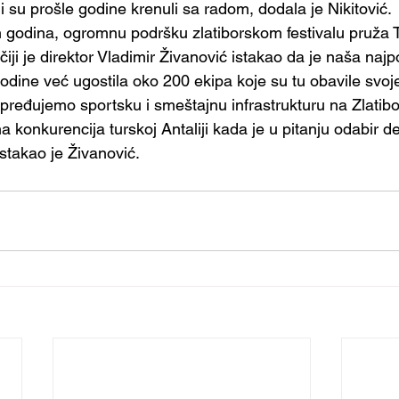
oji su prošle godine krenuli sa radom, dodala je Nikitović.
h godina, ogromnu podršku zlatiborskom festivalu pruža T
 čiji je direktor Vladimir Živanović istakao da je naša naj
odine već ugostila oko 200 ekipa koje su tu obavile svoj
pređujemo sportsku i smeštajnu infrastrukturu na Zlatib
na konkurencija turskoj Antaliji kada je u pitanju odabir de
istakao je Živanović.