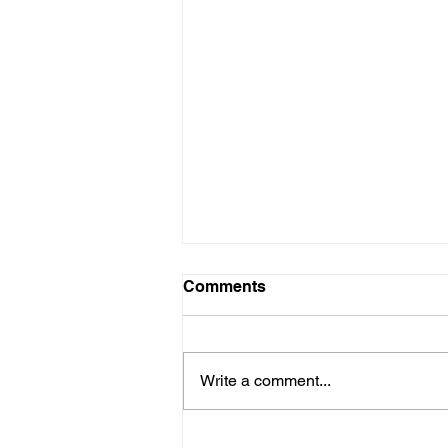
Comments
Write a comment...
Američki fudbal u Srbiji -