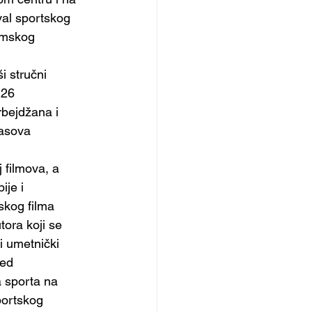
val sportskog 
ilmskog 
i stručni
 26
rbejdžana i
časova
 filmova, a
ije i
skog filma
tora koji se
i umetnički 
red
a sporta na
portskog