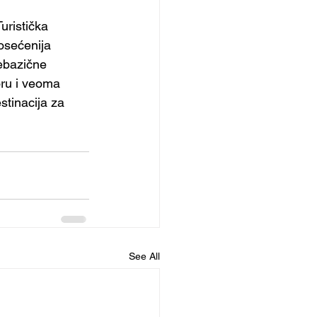
uristička
posećenija 
ebazične  
oru i veoma 
stinacija za 
See All