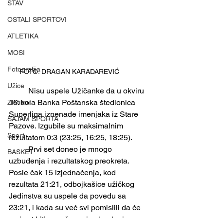
STAV
OSTALI SPORTOVI
ATLETIKA
MOSI
Fotografija
FOTO: DRAGAN KARADAREVIĆ 	
Užice
	Nisu uspele Užičanke da u okviru 
16. kola Banka Poštanska štedionica 
Zlatibor
Superliga iznenade imenjaka iz Stare 
SAJAM SPORTA
Pazove. Izgubile su maksimalnim 
Sport
rezultatom 0:3 (23:25, 16:25, 18:25).
	Prvi set doneo je mnogo 
BASKET
uzbuđenja i rezultatskog preokreta. 
Posle čak 15 izjednačenja, kod 
rezultata 21:21, odbojkašice užičkog 
Jedinstva su uspele da povedu sa 
23:21, i kada su već svi pomislili da će 