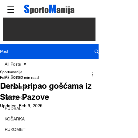
S
M
porto
anija
Post
All Posts
Sportomanija
All Posts
Feb 8, 2025
2 min read
Derbi pripao gošćama iz
AUTO MOTO
Stare Pazove
ODBOJKA
Updated:
Feb 9, 2025
FUDBAL
KOŠARKA
RUKOMET