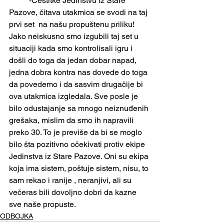
	-Čestitke Jedinstvu iz Stare 
Pazove, čitava utakmica se svodi na taj 
prvi set  na našu propuštenu priliku! 
Jako neiskusno smo izgubili taj set u 
situaciji kada smo kontrolisali igru i 
došli do toga da jedan dobar napad, 
jedna dobra kontra nas dovede do toga 
da povedemo i da sasvim drugačije bi 
ova utakmica izgledala. Sve posle je 
bilo odustajanje sa mnogo neiznuđenih 
grešaka, mislim da smo ih napravili 
preko 30. To je previše da bi se moglo 
bilo šta pozitivno očekivati protiv ekipe 
Jedinstva iz Stare Pazove. Oni su ekipa 
koja ima sistem, poštuje sistem, nisu, to 
sam rekao i ranije , neranjivi, ali su 
večeras bili dovoljno dobri da kazne 
sve naše propuste.
ODBOJKA