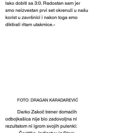
lako dobiti sa 3:0. Radostan sam jer 
smo neizvestan prvi set okrenuli u našu 
korist u završnici i nakon toga smo 
diktirali ritam utakmice.-
FOTO: DRAGAN KARADAREVIĆ
	Darko Zakoč trener domaćih 
odbojkašica nije bio zadovoljna ni 
rezultatom ni igrom svojih pulenki: