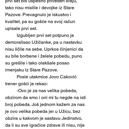
prvi set biti uspešno priveden kraju, 
tako nisu mislile i devojke iz Stare 
Pazove. Prevagnulo je iskustvo i 
kvalitet, pa su gošće na svoj račun 
upisale prvi set.
	Izgubljen prvi set potpuno je 
demoralisao Užičanke, pa u nastavku 
nisu ličile na sebe. Uprkos činjenici da 
su bile borbene i želele pobedu, puno 
su grešile i tako olakšale posao 
imenjaku iz Stare Pazove. 
	Posle utakmice Jovo Caković 
trener gošći je rekao:
	-Ovo je za nas velika pobeda, 
obzirom da smo i oni mi tu negde na isti 
broj pobeda. Još jednom kažem za nas 
je ovo velika pobeda jer u Užicu, bez 
obzira u kakvom je sastavu Jedinstvo, 
da li su sve igračice zdrave ili nisu, nije 