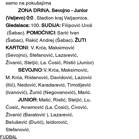
samo na pokušajima
	ZONA DRINA.
Sevojno - Junior 
(Valjevo) 0:0
 . Stadion kraj Valjaonice. 
Gledalaca:
 100. 
SUDIJA:
 Filipović Uroš 
 (Šabac). 
POMOĆNICI
: Sarić Ivan 
(Šabac), Rakić Andrej (Šabac). 
ŽUTI 
KARTONI
:  V. Krća, Maksimović 
(Sevojno), Stefanović, Lazarević, 
Živanić, Steljić, La. Ćosić, Ristić (Junior)
	SEVOJNO
: V. Krća, Maksimović, 
M. Krća, Ristanović, Davidović, Lazović 
(Ilić), Nedović, Karadarević, Timotijević 
(Ivanović), Žunić (Negovanović), Marić.
	JUNIOR
: Matić, Ristić, Steljić, Lu. 
Ćosić, Avramović (La. Ćosić), Ćirović, 
Živanić (Baratović ), Lazarević, 
Belušević (Đurić), Isidorović, 
Stefanović.
FUDBAL