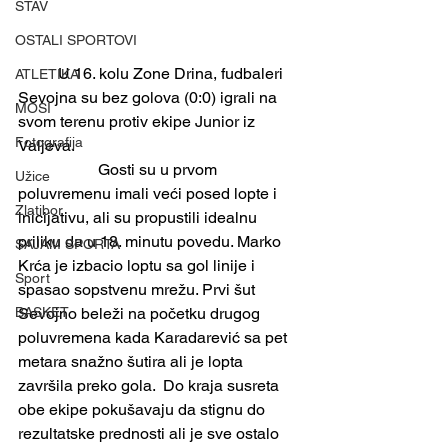
STAV
OSTALI SPORTOVI
	U 16. kolu Zone Drina, fudbaleri 
ATLETIKA
Sevojna su bez golova (0:0) igrali na 
MOSI
svom terenu protiv ekipe Junior iz 
Fotografija
Valjeva. 
		Gosti su u prvom 
Užice
poluvremenu imali veći posed lopte i 
Zlatibor
inicijativu, ali su propustili idealnu 
priliku da u 18. minutu povedu. Marko 
SAJAM SPORTA
Krća je izbacio loptu sa gol linije i 
Sport
spasao sopstvenu mrežu. Prvi šut 
BASKET
Sevojno beleži na početku drugog 
poluvremena kada Karadarević sa pet 
metara snažno šutira ali je lopta 
završila preko gola.  Do kraja susreta 
obe ekipe pokušavaju da stignu do 
rezultatske prednosti ali je sve ostalo 