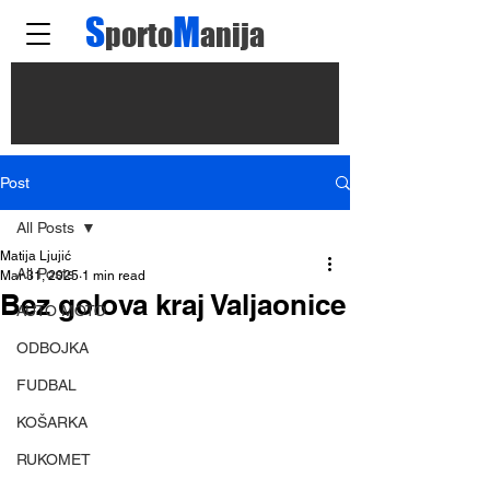
S
M
porto
anija
Post
All Posts
Matija Ljujić
All Posts
Mar 31, 2025
1 min read
Bez golova kraj Valjaonice
AUTO MOTO
ODBOJKA
FUDBAL
KOŠARKA
RUKOMET