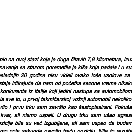
io na ovoj stazi koja je duga čitavih 7,8 kilometara, izu
avanje sa stazom poremetila je kiša koja padala i u subo
lednjih 20 godina nisu videli ovako loše usolove za v
taje iritirajuće da nam od početka sezone vreme nikako
 konkurenta iz Italije koji jedini nastupa sa automobilom
Na sve to, u prvoj takmičarskoj vožnji automobil nekoliko 
ilo i prvu trku sam završio kao šestoplasirani. Pokušal
kvar, ali nismo uspeli. U drugu trku sam ušao agresi
icije bile su već izgubljene, ali sam uspeo da budem b
mo pola sekunde osvojio treću poziciju. Nije to rezult