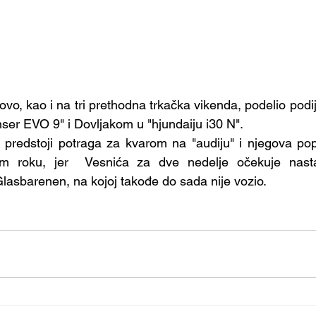
ovo, kao i na tri prethodna trkačka vikenda, podelio podi
anser EVO 9" i Dovljakom u "hjundaiju i30 N".
g predstoji potraga za kvarom na "audiju" i njegova po
m roku, jer  Vesnića za dve nedelje očekuje nast
lasbarenen, na kojoj takođe do sada nije vozio.