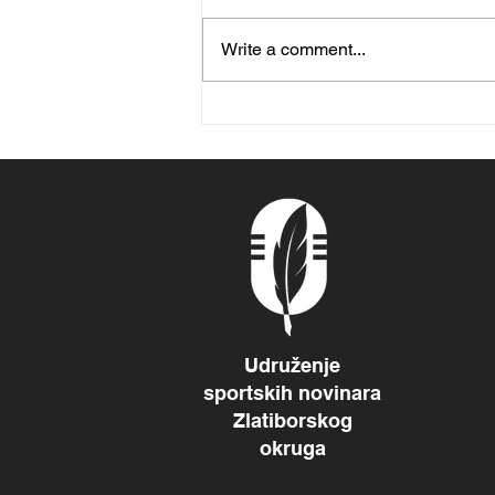
Write a comment...
Mikica prvi, Đorđe peti na
stazi Limanova
Udruženje
sportskih novinara
Zlatiborskog
okruga