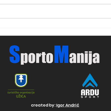
Vesnići nastavljaju evropski
Vesn
pohod
Nema
drug
S
M
porto
anija
created by:
Igor Andrić