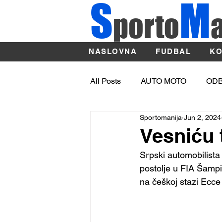
S
M
porto
NASLOVNA
FUDBAL
KO
All Posts
AUTO MOTO
OD
Sportomanija
Jun 2, 2024
OSTALI SPORTOVI
ATLE
Vesniću 
Srpski automobilista
Sport
BASKET
postolje u FIA Šampi
na češkoj stazi Ecce