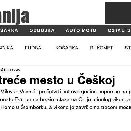
anija
ŠARKA
ODBOJKA
AUTO MOTO
OSTALI 
BOJKA
FUDBAL
KOŠARKA
RUKOMET
ST
2 min read
TIKA
MOSI
Fotografija
Užice
Zlatibor
treće mesto u Češkoj
 Milovan Vesnić i po četvrti put ove godine popeo se na
onato Evrope na brskim stazama.On je minulog vikenda v
 Homo u Šternberku, a vikend je završio na trećem mest