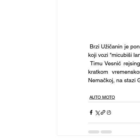
 Brzi Užičanin je pon
koji vozi "micubiši l
 Timu Vesnić rejsin
kratkom vremensko
Nemačkoj, na stazi G
AUTO MOTO