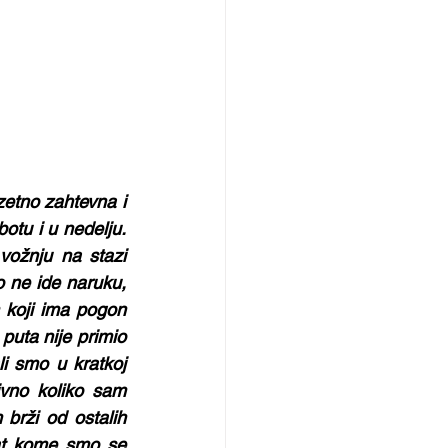
zetno zahtevna i 
tu i u nedelju. 
ožnju na stazi 
 ne ide naruku, 
 koji ima pogon 
puta nije primio 
i smo u kratkoj 
vno koliko sam 
rži od ostalih 
at kome smo se 