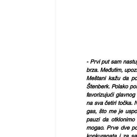
- Prvi put sam nastup
brza. Međutim, upozn
Meštani kažu da pos
Štenberk. Polako pos
favorizujući glavnog
na sva četiri točka. 
gas, što me je uspor
pauzi da otklonimo 
mogao. Prve dve poz
konkurenata i za sa