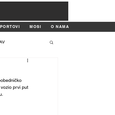
SPORTOVI
MOSI
O NAMA
AV
SAJAM SPORTA
 pobedničko 
ozio prvi put 
u.