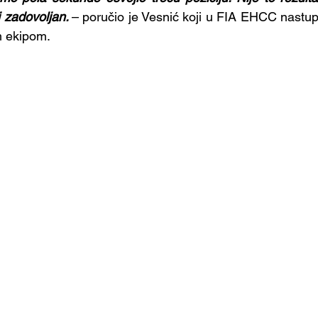
i zadovoljan. 
– poručio je Vesnić koji u FIA EHCC nastup
 ekipom.