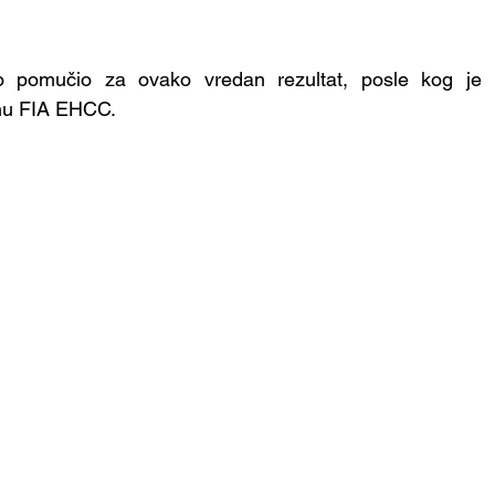
 pomučio za ovako vredan rezultat, posle kog je i 
nu FIA EHCC.