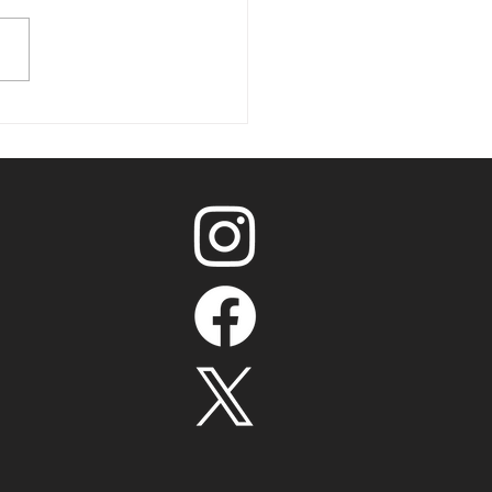
ići dominirali u
čkoj, otac prvi, sin
i