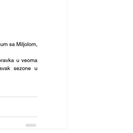
jum sa Miljolom, 
pravka u veoma 
avak sezone u 