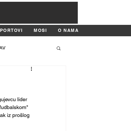
SPORTOVI
MOSI
O NAMA
AV
SAJAM SPORTA
ujevcu lider 
"fudbalskom" 
ak iz prošlog 