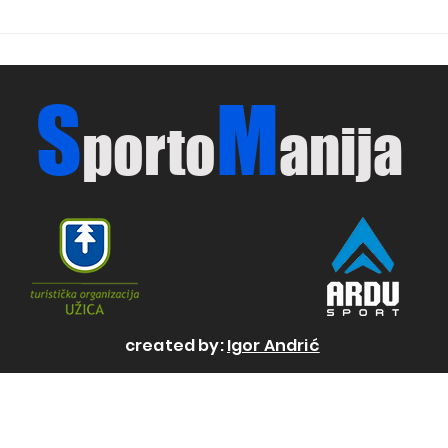
Basketaši na trgu za "Trofej
Lege
Užica"
i tr
Mari
Beog
S
M
klin
porto
anija
created by:
Igor Andrić