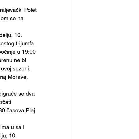
aljevački Polet 
edom se na 
elju, 10. 
stog trijumfa.
počinje u 19:00 
erenu ne bi 
 ovoj sezoni.
kraj Morave, 
digraće se dva 
rčati 
30 časova Plaj 
ima u sali 
ju, 10. 