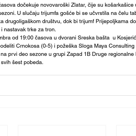
sova dočekuje novovaroški Zlatar, čije su košarkašice 
ezoni. U slučaju trijumfa gošće bi se učvrstila na čelu tab
 ka drugoligaškom društvu, dok bi trijumf Prijepoljkama d
i nastavak trke za tron.  
mbra od 19:00 časova u dvorani Sreska bašta  u Kosjeri
eliti Crnokosa (0-5) i požeška Sloga Maya Consulting (
 na prvi deo sezone u grupi Zapad 1B Druge regionalne li
 svih šest pobeda.