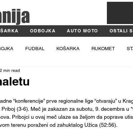
anija
ŠARKA
ODBOJKA
AUTO MOTO
OSTALI 
BOJKA
FUDBAL
KOŠARKA
RUKOMET
ST
2 min read
TIKA
MOSI
Fotografija
Užice
Zlatibor
naletu
dne “konferencije” prve regionalne lige “otvaraju” u Krag
i Priboj (3-6). Meč je zakazan za subotu, 9. decembra u 
ova. Pribojci u ovaj meč ulaze sa željom da poprave utis
vom terenu poraženi od zahuktalog Užica (52:56). 