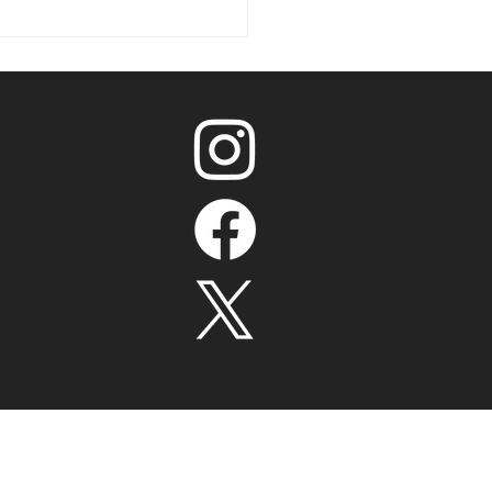
ndama Đuriću i Jojiću,
enerima Nedoviću i
ću priznanja na
radskoj košarkaškoj
ici "Dušan Ivković"