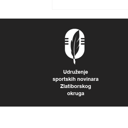
Košarkaši startuju 10.
avgusta
Udruženje
sportskih novinara
Zlatiborskog
okruga