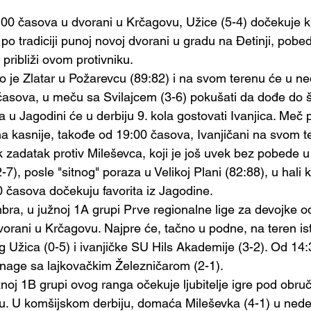
7:00 časova u dvorani u Krčagovu, Užice (5-4) dočekuje kr
a, po tradiciji punoj novoj dvorani u gradu na Đetinji, pob
približi ovom protivniku.
 je Zlatar u Požarevcu (89:82) i na svom terenu će u ned
sova, u meču sa Svilajcem (3-6) pokušati da dođe do še
u Jagodini će u derbiju 9. kola gostovati Ivanjica. Meč 
a kasnije, takođe od 19:00 časova, Ivanjičani na svom t
k zadatak protiv Mileševca, koji je još uvek bez pobede u
), posle "sitnog" poraza u Velikoj Plani (82:88), u hali 
časova dočekuju favorita iz Jagodine.   
bra, u južnoj 1A grupi Prve regionalne lige za devojke o
orani u Krčagovu. Najpre će, tačno u podne, na teren ist
Užica (0-5) i ivanjičke SU Hils Akademije (3-2). Od 14:
 snage sa lajkovačkim Železničarom (2-1).
žnoj 1B grupi ovog ranga očekuje ljubitelje igre pod obruč
ju. U komšijskom derbiju, domaća Mileševka (4-1) u nedel