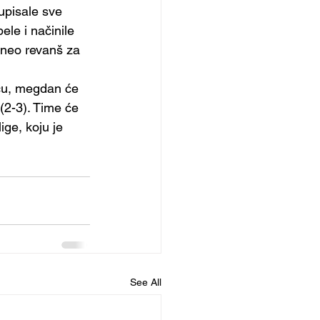
upisale sve 
ele i načinile 
oneo revanš za 
ću, megdan će 
2-3). Time će 
ge, koju je 
See All