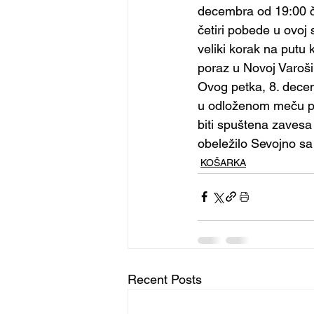
decembra od 19:00 ča
četiri pobede u ovoj s
veliki korak na putu
poraz u Novoj Varoši 
Ovog petka, 8. dece
u odloženom meču pod
biti spuštena zavesa
obeležilo Sevojno sa
KOŠARKA
Recent Posts