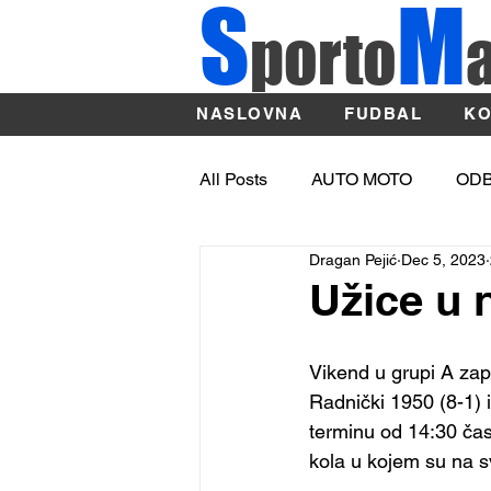
S
M
porto
NASLOVNA
FUDBAL
KO
All Posts
AUTO MOTO
OD
Dragan Pejić
Dec 5, 2023
OSTALI SPORTOVI
ATLE
Užice u 
Sport
BASKET
Vikend u grupi A zapa
Radnički 1950 (8-1) 
terminu od 14:30 čas
kola u kojem su na s