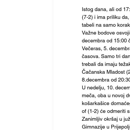
Istog dana, ali od 1
(7-2) i ima priliku d
tabeli na samo korak 
Važne bodove osvojio
decembra od 15:00 ča
Večeras, 5. decembra 
časova. Samo tri dan
trebali da imaju teža
Čačanska Mladost (2-7
8.decembra od 20:30 
U nedelju, 10. decem
meča, oba u novoj dv
košarkašice domaćeg 
of (1-2) će odmeriti
Zanimljiv okršaj u ju
Gimnazije u Prijepol