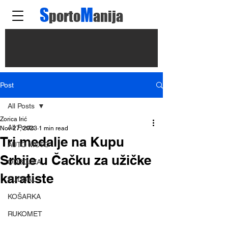
S
M
porto
anija
Post
All Posts
Zorica Irić
All Posts
Nov 27, 2023
1 min read
Tri medalje na Kupu
AUTO MOTO
Srbije u Čačku za užičke
ODBOJKA
karatiste
FUDBAL
KOŠARKA
RUKOMET