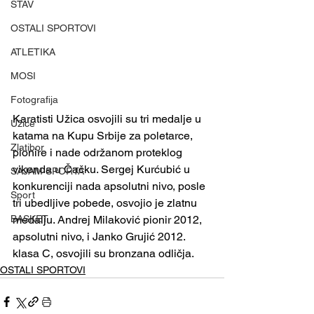
STAV
OSTALI SPORTOVI
ATLETIKA
MOSI
Fotografija
Karatisti Užica osvojili su tri medalje u 
Užice
katama na Kupu Srbije za poletarce, 
Zlatibor
pionire i nade održanom proteklog 
vikenda u Čačku. Sergej Kurćubić u 
SAJAM SPORTA
konkurenciji nada apsolutni nivo, posle 
Sport
tri ubedljive pobede, osvojio je zlatnu 
BASKET
medalju. Andrej Milaković pionir 2012, 
apsolutni nivo, i Janko Grujić 2012. 
klasa C, osvojili su bronzana odličja.
OSTALI SPORTOVI