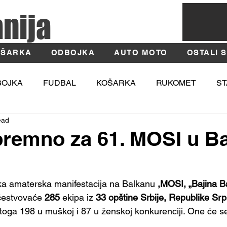
anija
ŠARKA
ODBOJKA
AUTO MOTO
OSTALI 
BOJKA
FUDBAL
KOŠARKA
RUKOMET
ST
ead
TIKA
MOSI
Fotografija
Užice
Zlatibor
premno za 61. MOSI u Ba
ka amaterska manifestacija na Balkanu 
,MOSI, „Bajina B
Učestvovaće 
285
 ekipa iz
 33 opštine Srbije, Republike Srp
 toga 198 u muškoj i 87 u ženskoj konkurenciji. One će s