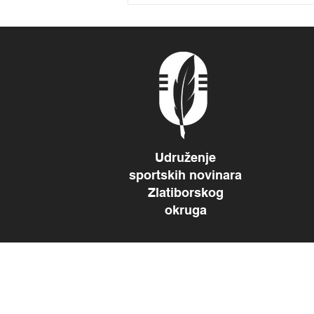
generalnom plasmanu na
61. MOSI u Bajinoj Bašti
Udruženje
sportskih novinara
Zlatiborskog
okruga