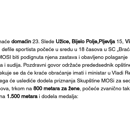
imaće 
domaćin
 23. Slede 
Užice, Bijelo Polje,Pljevlja 
15, 
Vi
 defile sportista počeće u sredu u 18 časova u SC „Braća
OSI biti podignuta njena zastava i obavljeno polaganje
ta i sudija. Pozdravni govor održaće prededsednik opštin
ekuje se da će kraće obraćanje imati i ministar u Vladi R
čega će uslediće dodela priznanja Skupštine MOSi za s
sova, trkom na
 800 metara za žene
, počeće zvanično tak
na 
1.500 metara
 i dodela medalja: