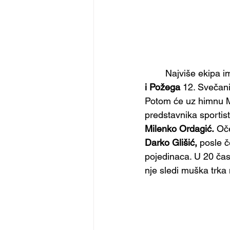
 	Najviše ekipa 
i Požega
 12. Svečani
Potom će uz himnu M
predstavnika sportis
Milenko Ordagić.
 Oč
Darko Glišić,
 posle 
pojedinaca. U 20 ča
nje sledi muška trka 