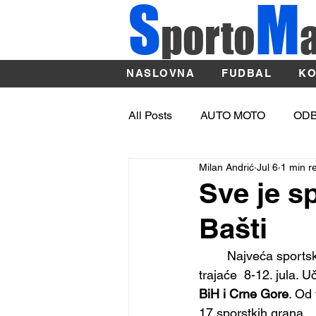
S
M
porto
NASLOVNA
FUDBAL
KO
All Posts
AUTO MOTO
OD
Milan Andrić
Jul 6
1 min r
OSTALI SPORTOVI
ATLE
Sve je s
Bašti
Sport
BASKET
	Najveća sports
trajaće  8-12. jula. 
BiH i Crne Gore
. Od
17 sporstkih grana.