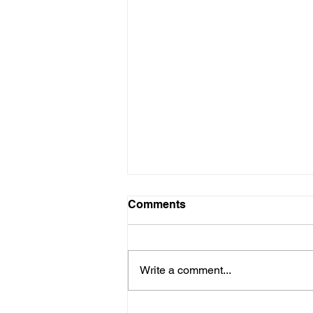
Comments
Write a comment...
Užički sportisti drugi u