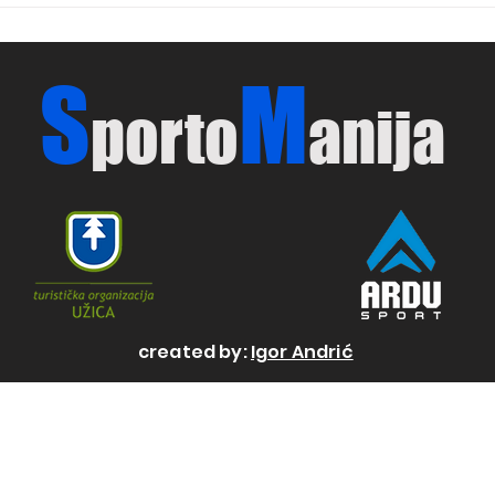
Ljubovije i domaćih
Bašt
košarkaša
S
M
porto
anija
created by:
Igor Andrić