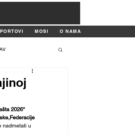
SPORTOVI
MOSI
O NAMA
AV
SAJAM SPORTA
jinoj
ašta 2026“ 
ske,Federacije 
e nadmetati u 