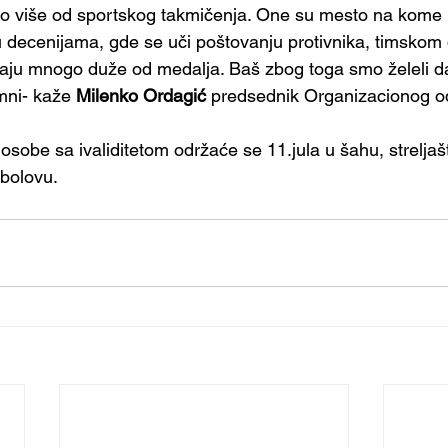
o više od sportskog takmičenja. One su mesto na kome 
aju decenijama, gde se uči poštovanju protivnika, timskom 
taju mnogo duže od medalja. Baš zbog toga smo želeli d
ni- kaže 
Milenko Ordagić
 predsednik Organizacionog o
 osobe sa ivaliditetom održaće se 11.jula u šahu, streljaštv
ibolovu.