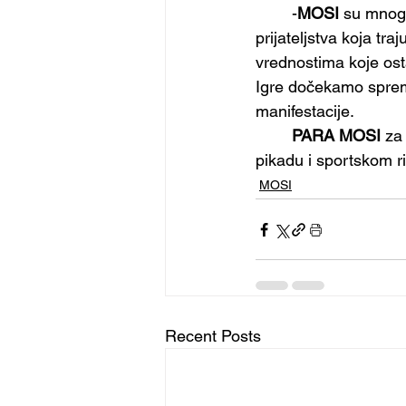
	-
MOSI
 su mnog
prijateljstva koja tr
vrednostima koje os
Igre dočekamo sprem
manifestacije.
PARA MOSI
 za
pikadu i sportskom r
MOSI
Recent Posts