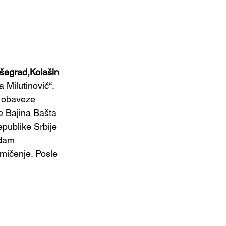
šegrad,Kolašin 
 Milutinović“. 
  obaveze 
e Bajina Bašta 
epublike Srbije 
edam 
mičenje. Posle 