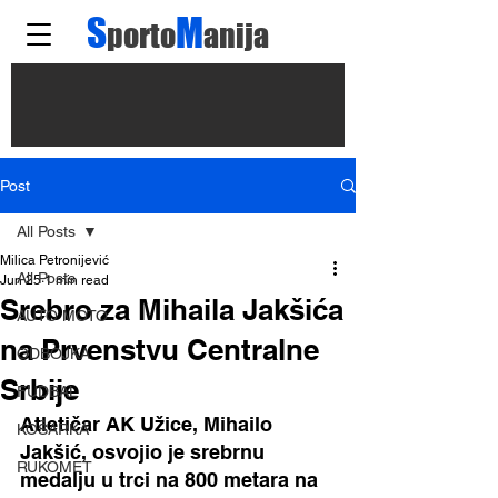
S
M
porto
anija
Post
All Posts
Milica Petronijević
All Posts
Jun 25
1 min read
Srebro za Mihaila Jakšića
AUTO MOTO
na Prvenstvu Centralne
ODBOJKA
Srbije
FUDBAL
Atletičar AK Užice, Mihailo 
KOŠARKA
Jakšić, osvojio je srebrnu 
RUKOMET
medalju u trci na 800 metara na 