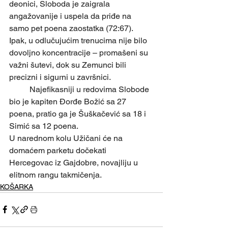
deonici, Sloboda je zaigrala 
angažovanije i uspela da priđe na 
samo pet poena zaostatka (72:67). 
Ipak, u odlučujućim trenucima nije bilo 
dovoljno koncentracije – promašeni su 
važni šutevi, dok su Zemunci bili 
precizni i sigurni u završnici.
	Najefikasniji u redovima Slobode 
bio je kapiten Đorđe Božić sa 27 
poena, pratio ga je Šuškačević sa 18 i 
Simić sa 12 poena.
U narednom kolu Užičani će na 
domaćem parketu dočekati 
Hercegovac iz Gajdobre, novajliju u 
elitnom rangu takmičenja. 
KOŠARKA