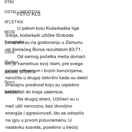
STAV
OSTALI SPORTOVI
	FOTO: KLS
ATLETIKA
	U petom kolu Košarkaške lige 
MOSI
Srbije, košarkaši užičke Slobode 
poraženi su na gostovanju u Zemunu 
Fotografija
od domaćeg Borca rezultatom 83:71.
Užice
	Od samog početka meča domaći 
Zlatibor
tim je nametnuo svoj ritam, pre svega 
jakom odbranom i brzim tranzicijama, 
SAJAM SPORTA
naročito u drugoj četvrtini kada su stekli 
Sport
značajnu prednost koju su uspešno 
održavali do kraja utakmice.
BASKET
	Na drugoj strani, Užičani su u 
meč ušli nervozno, bez dovoljno 
energije i agresivnosti, što se odrazilo 
na igru u prvom poluvremenu. U 
nastavku susreta, posebno u trećoj 