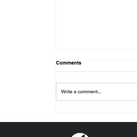
Comments
Write a comment...
Košarkaši startuju 10.
avgusta