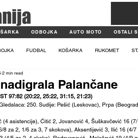
anija
ŠARKA
ODBOJKA
AUTO MOTO
OSTALI 
BOJKA
FUDBAL
KOŠARKA
RUKOMET
ST
5
2 min read
TIKA
MOSI
Fotografija
Užice
Zlatibor
nadigrala Palančane
97:82 (20:22, 25:22, 31:15, 21:23)
 Gledalaca: 250. Sudije: Pešić (Leskovac), Prpa (Beograd)
4 asistencije), Ćitić 2, Jovanović 4, Šuškavčević 16 (7/
/8 za 2, 1/6 za 3, 7 skokova), Aksentijević 3, Ilić 16 (4/7 
13 (4/5 za 2, 4 skoka), Radovanović,  Malešević 19 (4/9 za