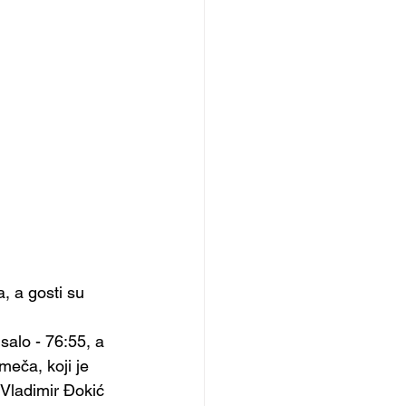
 a gosti su 
salo - 76:55, a 
meča, koji je 
 Vladimir Đokić 