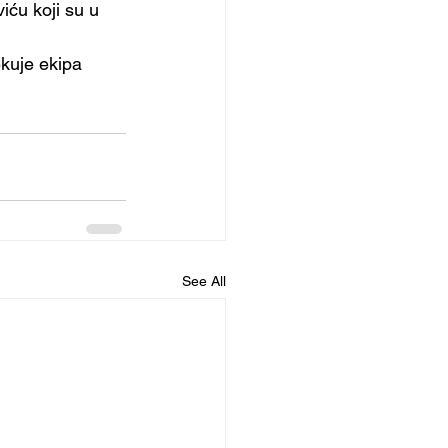
viću koji su u 
kuje ekipa 
See All