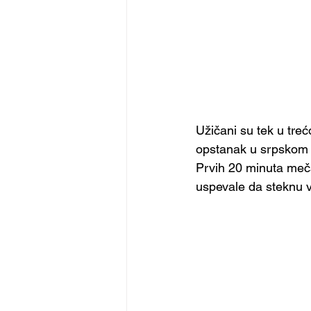
Užičani su tek u treć
opstanak u srpskom el
Prvih 20 minuta meča
uspevale da steknu v