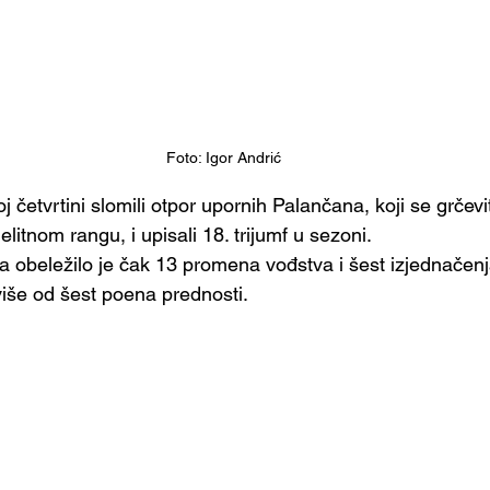
Foto: Igor Andrić
oj četvrtini slomili otpor upornih Palančana, koji se grčevi
itnom rangu, i upisali 18. trijumf u sezoni. 
 obeležilo je čak 13 promena vođstva i šest izjednačenja
iše od šest poena prednosti. 