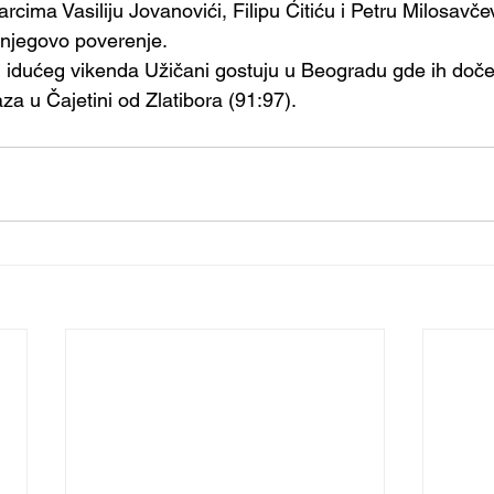
tarcima Vasiliju Jovanovići, Filipu Ćitiću i Petru Milosavče
 njegovo poverenje. 
 idućeg vikenda Užičani gostuju u Beogradu gde ih doče
za u Čajetini od Zlatibora (91:97).