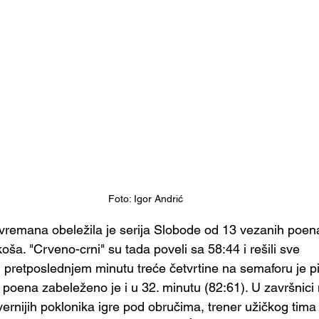
Foto: Igor Andrić
remana obeležila je serija Slobode od 13 vezanih poena,
koša. "Crveno-crni" su tada poveli sa 58:44 i rešili sve 
 pretposlednjem minutu treće četvrtine na semaforu je pi
 poena zabeleženo je i u 32. minutu (82:61). U završnici 
vernijih poklonika igre pod obručima, trener užičkog tima