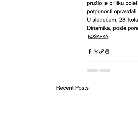
pružio je priliku pole
potpunosti opravdali
U sledećem, 28. kolu
Dinamika, posle pora
KOŠARKA
Recent Posts