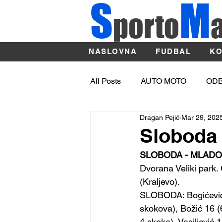
S
M
porto
NASLOVNA
FUDBAL
KO
All Posts
AUTO MOTO
OD
Dragan Pejić
Mar 29, 202
OSTALI SPORTOVI
ATLE
Sloboda 
SLOBODA - MLADOST 
Sport
BASKET
Dvorana Veliki park.
(Kraljevo). 
SLOBODA: Bogićević (
skokova), Božić 16 (6
4 skoka), Vasiljević 