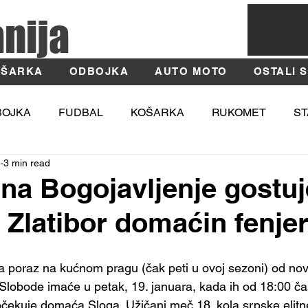
anija
ŠARKA
ODBOJKA
AUTO MOTO
OSTALI 
BOJKA
FUDBAL
KOŠARKA
RUKOMET
ST
4
3 min read
TIKA
MOSI
Fotografija
Užice
Zlatibor
na Bogojavljenje gostuj
, Zlatibor domaćin fenje
za poraz na kućnom pragu (čak peti u ovoj sezoni) od novaj
lobode imaće u petak, 19. januara, kada ih od 18:00 ča
očekuje domaća Sloga. Užičani meč 18. kola srpske elitne 