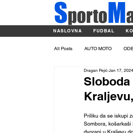
S
M
porto
NASLOVNA
FUDBAL
KO
All Posts
AUTO MOTO
OD
Dragan Pejić
Jan 17, 202
OSTALI SPORTOVI
ATLE
Sloboda 
Kraljevu
Sport
BASKET
Priliku da se iskupi 
Sombora, košarkaši S
dvorani u Kraljevu d