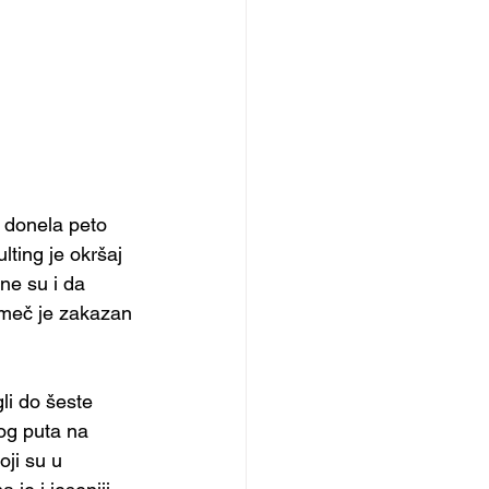
 donela peto 
ting je okršaj 
ne su i da 
j meč je zakazan 
li do šeste 
og puta na 
ji su u 