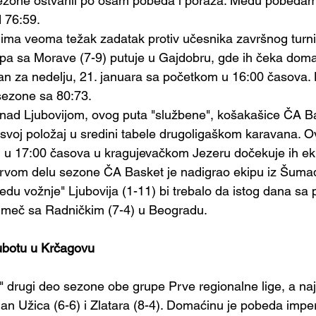
one ostvarili po osam pobeda i poraza. Među pobedama j
d 76:59.
 ima veoma težak zadatak protiv učesnika završnog turn
ipa sa Morave (7-9) putuje u Gajdobru, gde ih čeka dom
an za nedelju, 21. januara sa početkom u 16:00 časova.
 sezone sa 80:73.
nad Ljubovijom, ovog puta "službene", košakašice ČA B
 svoj položaj u sredini tabele drugoligaškom karavana. O
 u 17:00 časova u kragujevačkom Jezeru dočekuje ih e
prvom delu sezone ČA Basket je nadigrao ekipu iz Šumad
redu vožnje" Ljubovija (1-11) bi trebalo da istog dana sa
 meč sa Radničkim (7-4) u Beogradu.
subotu u Krčagovu
 drugi deo sezone obe grupe Prve regionalne lige, a naj
an Užica (6-6) i Zlatara (8-4). Domaćinu je pobeda imper