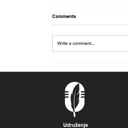
Comments
Write a comment...
Košarkaši startuju 10.
avgusta
Udruženje