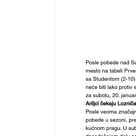
Posle pobede nad Su
mesto na tabeli Prv
sa Studentom (2-10) 
neće biti lako protiv
za subotu, 20. janu
Ariljci čekaju Lozn
Posle veoma značajno
pobede u sezoni, pred
kućnom pragu. U subo