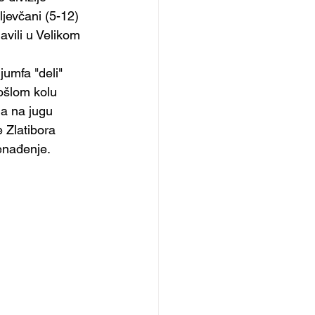
evčani (5-12) 
vili u Velikom 
jumfa "deli" 
ošlom kolu 
a na jugu 
 Zlatibora 
enađenje.  