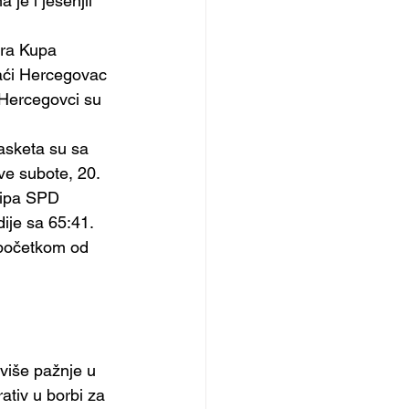
e i jesenjii 
ira Kupa 
aći Hercegovac 
 Hercegovci su 
asketa su sa 
ve subote, 20. 
kipa SPD 
ije sa 65:41.
 početkom od 
više pažnje u 
ativ u borbi za 