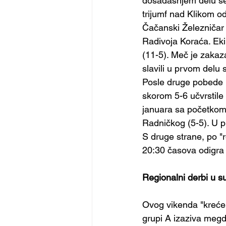
dosadašnjem delu sez
trijumf nad Klikom o
Čačanski Železničar
Radivoja Koraća. Ek
(11-5). Meč je zakaz
slavili u prvom delu
Posle druge pobede 
skorom 5-6 učvrstile
januara sa početkom
Radničkog (5-5). U 
S druge strane, po "
20:30 časova odigra
Regionalni derbi u 
Ovog vikenda "kreće"
grupi A izaziva megd