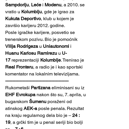
Sampdoriju
, 
Leće
 i 
Modenu
, a 2010. se 
vratio u 
Kolumbiju
, gde je igrao za 
Kukuta Deportivo
, klub u kojem je 
završio karijeru 2012. godine.
Posle igračke karijere, posvetio se 
trenerskom pozivu. Bio je pomoćnik 
Vilija Rodrigeza
 u 
Uniautonomi
 i 
Huanu Karlosu Ramirezu
 u 
U-
17
 reprezentaciji 
Kolumbije
. Trenirao je 
Real Fronteru
, a radio je i kao sportski 
komentator na lokalnim televizijama.
--------------------------------------------
Rukometaši 
Partizana
 eliminisani su iz 
EHF Evrokupa
 nakon što su, 7. aprila, u 
bugarskom 
Šumenu
 poraženi od 
atinskog 
AEK-a
 posle penala. Rezultat 
na kraju regularnog dela bio je – 
24 : 
19
, a grčki tim je u penal seriji bio bolji 