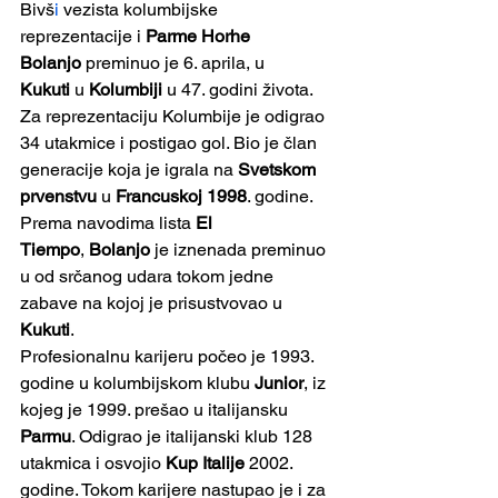
Bivš
i
 vezista kolumbijske 
reprezentacije i 
Parme
Horhe 
Bolanjo
 preminuo je 6. aprila, u 
Kukuti
 u 
Kolumbiji
 u 47. godini života. 
Za reprezentaciju Kolumbije je odigrao 
34 utakmice i postigao gol. Bio je član 
generacije koja je igrala na 
Svetskom 
prvenstvu
 u 
Francuskoj 1998
. godine.
Prema navodima lista 
El 
Tiempo
, 
Bolanjo
 je iznenada preminuo 
u od srčanog udara tokom jedne 
zabave na kojoj je prisustvovao u 
Kukuti
. 
Profesionalnu karijeru počeo je 1993. 
godine u kolumbijskom klubu 
Junior
, iz 
kojeg je 1999. prešao u italijansku 
Parmu
. Odigrao je italijanski klub 128 
utakmica i osvojio 
Kup Italije
 2002. 
godine. Tokom karijere nastupao je i za 