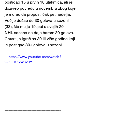
postigao 15 u prvih 18 utakmica, ali je 
doživeo povredu u novembru zbog koje 
je morao da propusti čak pet nedelja.
Već je došao do 30 golova u sezoni 
(33), što mu je 19. put u svojih 20 
NHL
 sezona da daje barem 30 golova. 
Četvrti je igrač sa 39 ili više godina koji 
je postigao 30+ golova u sezoni.
    https://www.youtube.com/watch?
v=rJLMnxW329Y
--------------------------------------------