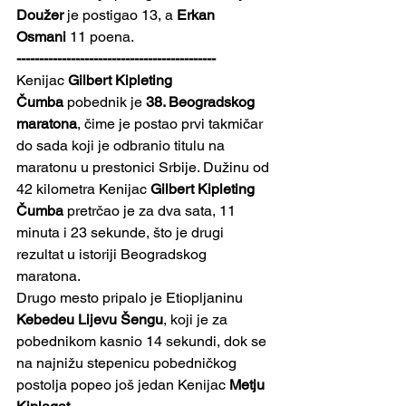
Doužer
 je postigao 13, a 
Erkan 
Osmani
 11 poena.
--------------------------------------------
Kenijac 
Gilbert Kipleting 
Čumba
 pobednik je 
38. Beogradskog 
maratona
, čime je postao prvi takmičar 
do sada koji je odbranio titulu na 
maratonu u prestonici Srbije. Dužinu od 
42 kilometra Kenijac 
Gilbert Kipleting 
Čumba
 pretrčao je za dva sata, 11 
minuta i 23 sekunde, što je drugi 
rezultat u istoriji Beogradskog 
maratona.
Drugo mesto pripalo je Etiopljaninu 
Kebedeu Lijevu Šengu
, koji je za 
pobednikom kasnio 14 sekundi, dok se 
na najnižu stepenicu pobedničkog 
postolja popeo još jedan Kenijac 
Metju 