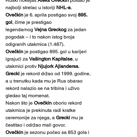
Ruski hokejaš 
Aleks Ovečkin
 postao je 
najbolji strelac u istoriji 
NHL-a
.
Ovečkin 
je 6. aprila postigao svoj 
895. 
gol
, čime je prestigao 
legendarnog 
Vejna Greckog 
za jedan 
pogodak – i to nakon istog broja 
odigranih utakmica (1.487).
Ovečkin 
je postigao 895. gol u karijeri 
igrajući za 
Vašington Kapitalse
, u 
utakmici protiv 
Njujork Ajlandersa
.
Grecki
 je rekord držao od 1999. godine, 
a u trenutku kada mu je Rus obarao 
rekord nalazio se na tribina i uživo 
gledao taj momenat.
Nakon što je 
Ovečkin
 oborio rekord 
utakmica je prekinuta radi kratke 
ceremonije za njega, a 
Grecki
 mu je 
čestitao i održao mali govor.
Ovečkin
 je sezonu počeo sa 853 gola i 