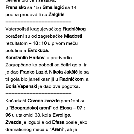
trenera bio van sastava.
Fransisko
 sa 15 i 
Smailagić
 sa 14 
poena predovdili su 
Žalgiris
.
--------------------------------------------
Vaterpolisti kragujevačkog 
Radničkog
poraženi su od zagrebačke 
Mladosti
rezultatom – 
13 : 10
 u prvom meču 
polufinala 
Evrokupa
.
Konstantin Harkov
 je predvodio 
Zagrepčane ka pobedi sa četiri gola, tri 
je dao 
Franko Lazić
. 
Nikola Jakšić
 je sa 
tri gola bio janefikasniji u 
Radničkom
, a 
Boris Vapenski
 je dao dva pogotka.
--------------------------------------------
Košarkaši 
Crvene zvezde
 poraženi su 
u "
Beogradskoj areni
" od 
Efesa
 – 
97 : 
96
 u utakmici 33. kola 
Evrolige
.
Zvezda
 je izgubila od 
Efesa
 posle jako 
dramatičnog meča u "
Areni
", ali je 