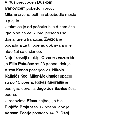
Virtus
 predvođen 
Duškom 
Ivanovićem
 pobedom protiv 
Milana
 crveno-belima obezbedio mesto 
u plej-inu.
Utakmica je od početka bila dinamična. 
Igralo se na veliki broj poseda i sa 
dosta igre u tranziciji. 
Zvezda
 je 
pogađala za tri poena, dok rivala nije 
hteo šut sa distance.
Najefikasniji u ekipi 
Crvene zvezde
 bio 
je 
Filip Petrušev
 sa 23 poena, dok je 
Ajzea Kenan
 postigao 21. 
Nikola 
Kalinić
 i 
Kodi Miler-Mekintajer
 ubacili 
su po 15 poena. 
Rokas Gedraitis
 je 
postigao devet, a 
Jago dos Santos
 šest 
poena.
U redovima 
Efesa
 najbolji je bio 
Elajdža Brajant
 sa 17 poena, dok je 
Vensan Poarje
 postigao 14. 
Pi Džej 