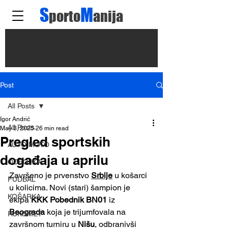
S
M
porto
anija
Post
All Posts
Igor Andrić
All Posts
May 3, 2025
26 min read
Pregled sportskih
AUTO MOTO
događaja u aprilu
ODBOJKA
Završeno je prvenstvo 
Srbije
 u košarci 
FUDBAL
u kolicima. Novi (stari) šampion je 
KOŠARKA
ekipa 
KKK Pobednik BN01
 iz 
Beograda
 koja je trijumfovala na 
RUKOMET
završnom turniru u 
Nišu
, odbranivši 