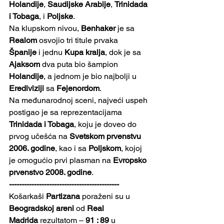
Holandije
, 
Saudijske Arabije
, 
Trinidada 
i Tobaga
, i 
Poljske
. 
Na klupskom nivou, 
Benhaker
 je sa 
Realom
 osvojio tri titule prvaka 
Španije
 i jednu 
Kupa kralja
, dok je sa 
Ajaksom
 dva puta bio šampion 
Holandije
, a jednom je bio najbolji u 
Erediviziji
 sa 
Fejenordom
.
Na međunarodnoj sceni, najveći uspeh 
postigao je sa reprezentacijama 
Trinidada i Tobaga
, koju je doveo do 
prvog učešća na 
Svetskom prvenstvu 
2006. godine
, kao i sa 
Poljskom
, kojoj 
je omogućio prvi plasman na 
Evropsko 
prvenstvo 2008. godine
.
--------------------------------------------
Košarkaši 
Partizana
 poraženi su u 
Beogradskoj areni
 od 
Real 
Madrida
 rezultatom – 
91 : 89
 u 