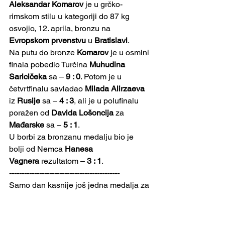
Aleksandar Komarov
 je u grčko-
rimskom stilu u kategoriji do 87 kg 
osvojio, 12. aprila, bronzu na 
Evropskom prvenstvu
 u 
Bratislavi
.
Na putu do bronze 
Komarov
 je u osmini 
finala pobedio Turčina 
Muhudina 
Saricičeka
 sa – 
9 : 0
. Potom je u 
četvrtfinalu savladao 
Milada Alirzaeva
iz 
Rusije
 sa – 
4 : 3
, ali je u polufinalu 
poražen od 
Davida Lošoncija
 za 
Mađarske
 sa – 
5 : 1
.
U borbi za bronzanu medalju bio je 
bolji od Nemca 
Hanesa 
Vagnera
 rezultatom – 
3 : 1
. 
--------------------------------------------
Samo dan kasnije još jedna medalja za 
srpsko rvanje na 
Evropskom 
prvenstvu
 u 
Bratislavi
. 
Georgij Tibilov
, 
predstavnik 
Srbije
 u rvanju grčko-