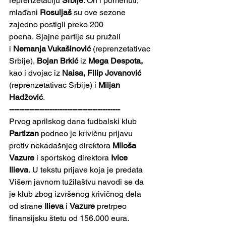
reprenzetaciju 
Srbije
. On i pomenuti, 
mlađani 
Rosuljaš
 su ove sezone 
zajedno postigli preko 200 
poena. Sjajne partije su pružali 
i
 Nemanja Vukašinović 
(reprenzetativac 
Srbije),
 Bojan Brkić 
iz
 Mega Despota, 
kao i dvojac iz
 Naisa, Filip Jovanović 
(reprenzetativac Srbije) i
 Miljan 
Hadžović
.
--------------------------------------------
Prvog aprilskog dana fudbalski klub 
Partizan
 podneo je krivičnu prijavu 
protiv nekadašnjeg direktora 
Miloša 
Vazure
 i sportskog direktora 
Ivice 
Ilieva
.
U tekstu prijave koja je predata 
Višem javnom tužilaštvu navodi se da 
je klub zbog izvršenog krivičnog dela 
od strane 
Ilieva
 i 
Vazure
 pretrpeo 
finansijsku štetu od 156.000 eura.