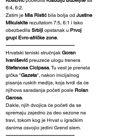
Kostović
 pobedila 
Klaudiju Bubeljite
 sa 
6:4, 6:2.
Zatim je 
Mia Ristić
 bila bolja od 
Justine 
Mikulskite
 rezultatom 7:5, 6:1 i tako 
obezbedila 
Srbiji
 opstanak u 
Prvoj 
grupi Evro-afričke zone
.
--------------------------------------------
Hrvatski teniski stručnjak 
Goran 
Ivanišević
 preuzeće ulogu trenera 
Stefanosa Cicipasa
.
Tu vest je prenela 
grčka "
Gazeta
", nakon inicijalnog 
pisanja ruskih medija, koja tvrdi da će 
njihova saradanja početi posle 
Rolan 
Garosa
.
Dakle, njih dvojica će početi da se 
spremaju zajedno za deo sezone na 
travi, tokom kog je Hrvat u igračkim 
danima osvojio jedini Grend slem.
--------------------------------------------