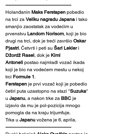
--------------------------------------------
Holanđanin 
Maks Ferstapen
 pobedio 
na trci za 
Veliku nagradu Japana
 i tako 
smanjio zaostatak za vodećim u 
prvenstvu 
Landom Norisom
, koji je bio 
drugi na trci, dok je treći završio 
Oskar 
Pjastri
. Četvrti i peti su 
Šarl Lekler
 i 
Džordž Rasel
, dok je 
Kimi 
Antoneli
 postao najmlađi vozač ikada 
koji je bio na vodećem mestu u nekoj 
trci 
Formule 1
.
Ferstapen
 je prvi vozač koji je pobedio 
četiri puta uzastopno na stazi "
Suzuka
" 
u 
Japanu
, a nakon trke za 
BBC
 je 
izjavio da mu je pol-pozicija mnogo 
pomogla da na kraju trijumfuje.
Trka u 
Japanu
 vožena je 6. aprila.
--------------------------------------------