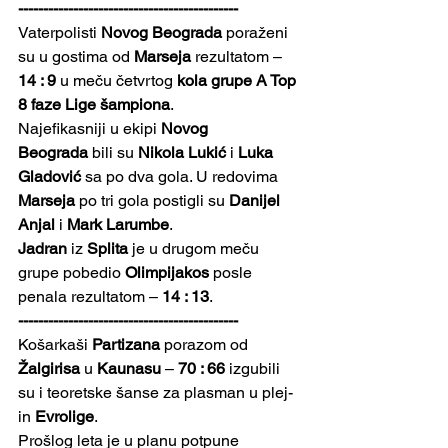
--------------------------------------------
Vaterpolisti 
Novog Beograda
 poraženi 
su u gostima od 
Marseja
 rezultatom – 
14 : 9
 u meču četvrtog 
kola grupe A Top 
8 faze Lige šampiona
.
Najefikasniji u ekipi 
Novog 
Beograda
 bili su 
Nikola Lukić
 i 
Luka 
Gladović
 sa po dva gola. U redovima 
Marseja
 po tri gola postigli su 
Danijel 
Anjal
 i 
Mark Larumbe
.
Jadran
 iz 
Splita
 je u drugom meču 
grupe pobedio 
Olimpijakos
 posle 
penala rezultatom – 
14 : 13
.
--------------------------------------------
Košarkaši 
Partizana
 porazom od 
Žalgirisa
 u 
Kaunasu
 – 
70 : 66
 izgubili 
su i teoretske šanse za plasman u plej-
in 
Evrolige
.
Prošlog leta je u planu potpune 