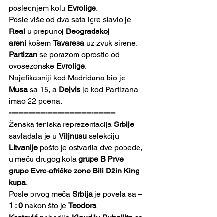
poslednjem kolu 
Evrolige
. 
Posle više od dva sata igre slavio je 
Real
 u prepunoj 
Beogradskoj 
areni
 košem 
Tavaresa
 uz zvuk sirene. 
Partizan
 se porazom oprostio od 
ovosezonske 
Evrolige
.
Najefikasniji kod Madriđana bio je 
Musa
 sa 15, a 
Dejvis
 je kod Partizana 
imao 22 poena.
--------------------------------------------
Ženska teniska reprezentacija 
Srbije
savladala je u 
Viljnusu
 selekciju 
Litvanije
 pošto je ostvarila dve pobede, 
u meču drugog kola 
grupe B Prve 
grupe Evro-afričke zone Bili Džin King 
kupa
. 
Posle prvog meča 
Srbija
 je povela sa – 
1 : 0
 nakon što je 
Teodora 