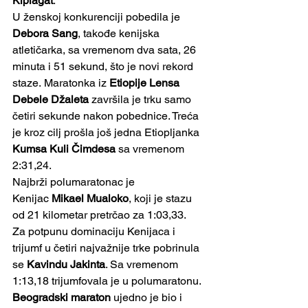
Kiplagat
.
U ženskoj konkurenciji pobedila je 
Debora Sang
, takođe kenijska 
atletičarka, sa vremenom dva sata, 26 
minuta i 51 sekund, što je novi rekord 
staze.
Maratonka iz 
Etiopije Lensa 
Debele Džaleta
 završila je trku samo 
četiri sekunde nakon pobednice. Treća 
je kroz cilj prošla još jedna Etiopljanka 
Kumsa Kuli Čimdesa
 sa vremenom 
2:31,24.
Najbrži polumaratonac je 
Kenijac 
Mikael Mualoko
, koji je stazu 
od 21 kilometar pretrčao za 1:03,33.
Za potpunu dominaciju Kenijaca i 
trijumf u četiri najvažnije trke pobrinula 
se 
Kavindu Jakinta
. Sa vremenom 
1:13,18 trijumfovala je u polumaratonu.
Beogradski maraton
 ujedno je bio i 