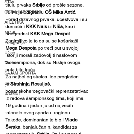
STAV
titulu prvaka 
Srbije
 od prošle sezone.
Turnir je odigran u 
OŠ Mika Antić
. 
OSTALI SPORTOVI
Pored državnog prvaka, učestvovali su 
ATLETIKA
domaćini 
KKK Nais
 iz 
Niša
, kao i 
MOSI
beogradski 
KKK Mega Despot
. 
Zanimljivo je to da su se košarkaši 
Fotografija
Mega Despota
 po treći put u svojoj 
Užice
istoriji morali zadovoljiti naslovom 
vicešampiona, dok su Nišlije ovoga 
Zlatibor
puta bile treće.
SAJAM SPORTA
Za najboljeg strelca lige proglašen 
Sport
je
 Strahinja Rosuljaš
, 
bosanskohercegovački reprenzetativac 
BASKET
iz redova šampionskog tima, koji ima 
19 godina i jedan je od najvećih 
talenata ovog sporta u regionu.
Takođe, dominantan je bio i 
Vlado 
Švraka
, banjalučanin, kandidat za 