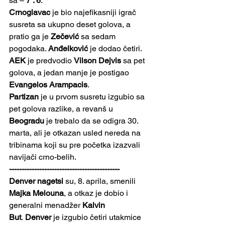
sa – 
7 : 6
.
Crnoglavac
 je bio najefikasniji igrač 
susreta sa ukupno deset golova, a 
pratio ga je 
Zečević
 sa sedam 
pogodaka. 
Anđelković
 je dodao četiri.
AEK
 je predvodio 
Vilson
Dejvis
 sa pet 
golova, a jedan manje je postigao 
Evangelos Arampacis
.
Partizan
 je u prvom susretu izgubio sa 
pet golova razlike, a revanš u 
Beogradu
 je trebalo da se odigra 30. 
marta, ali je otkazan usled nereda na 
tribinama koji su pre početka izazvali 
navijači crno-belih. 
--------------------------------------------
Denver nagetsi 
su, 8. aprila, smenili 
Majka Melouna
, a otkaz je dobio i 
generalni menadžer 
Kalvin 
But
.
Denver
 je izgubio četiri utakmice 