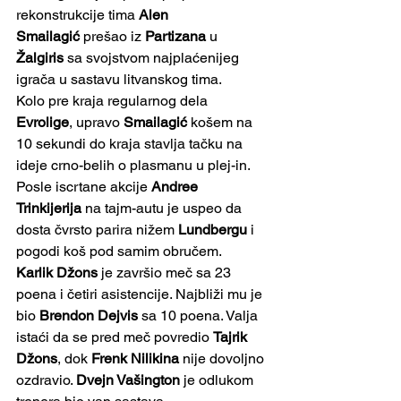
rekonstrukcije tima 
Alen 
Smailagić
 prešao iz 
Partizana
 u 
Žalgiris
 sa svojstvom najplaćenijeg 
igrača u sastavu litvanskog tima.
Kolo pre kraja regularnog dela 
Evrolige
, upravo 
Smailagić
 košem na 
10 sekundi do kraja stavlja tačku na 
ideje crno-belih o plasmanu u plej-in. 
Posle iscrtane akcije 
Andree 
Trinkijerija
 na tajm-autu je uspeo da 
dosta čvrsto parira nižem 
Lundbergu
 i 
pogodi koš pod samim obručem.
Karlik Džons
 je završio meč sa 23 
poena i četiri asistencije. Najbliži mu je 
bio 
Brendon Dejvis
 sa 10 poena. Valja 
istaći da se pred meč povredio 
Tajrik 
Džons
, dok 
Frenk Nilikina
 nije dovoljno 
ozdravio. 
Dvejn Vašington
 je odlukom 