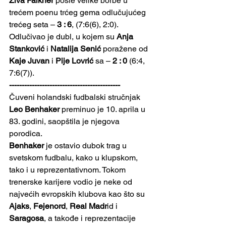
Živa Falkner
 posle velike borbe u 
trećem poenu trćeg gema odlučujućeg 
trećeg seta – 
3 : 6
, (7:6(6), 2:0).
Odlučivao je dubl, u kojem su 
Anja 
Stanković
 i 
Natalija Senić
 poražene od 
Kaje Juvan
 i 
Pije Lovrić
 sa – 
2 : 0
 (6:4, 
7:6(7)).
--------------------------------------------
Čuveni holandski fudbalski stručnjak 
Leo Benhaker
 preminuo je 10. aprila u 
83. godini, saopštila je njegova 
porodica.
Benhaker
 je ostavio dubok trag u 
svetskom fudbalu, kako u klupskom, 
tako i u reprezentativnom. Tokom 
trenerske karijere vodio je neke od 
najvećih evropskih klubova kao što su 
Ajaks
, 
Fejenord
, 
Real Madr
id i 
Saragosa
, a takođe i reprezentacije 