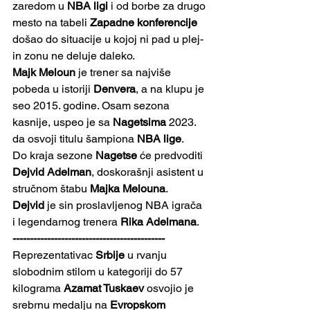
zaredom u 
NBA ligi
 i od borbe za drugo 
mesto na tabeli 
Zapadne konferencije 
došao do situacije u kojoj ni pad u plej-
in zonu ne deluje daleko. 
Majk Meloun
 je trener sa najviše 
pobeda u istoriji 
Denvera
, a na klupu je 
seo 2015. godine. Osam sezona 
kasnije, uspeo je sa 
Nagetsima
 2023. 
da osvoji titulu šampiona 
NBA lige
.
Do kraja sezone 
Nagetse
 će predvoditi 
Dejvid Adelman
, doskorašnji asistent u 
stručnom štabu 
Majka Melouna
. 
Dejvid
 je sin proslavljenog NBA igrača 
i legendarnog trenera 
Rika Adelmana
.
--------------------------------------------
Reprezentativac 
Srbije
 u rvanju 
slobodnim stilom u kategoriji do 57 
kilograma 
Azamat Tuskaev
 osvojio je 
srebrnu medalju na 
Evropskom 