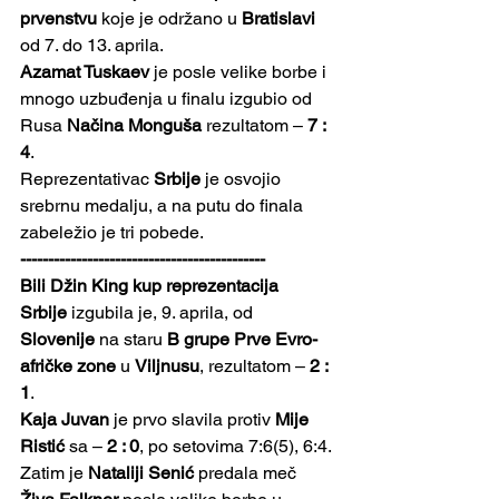
prvenstvu
 koje je održano u 
Bratislavi 
od 7. do 13. aprila.
Azamat Tuskaev
 je posle velike borbe i 
mnogo uzbuđenja u finalu izgubio od 
Rusa 
Načina Monguša
 rezultatom – 
7 : 
4
. 
Reprezentativac 
Srbije
 je osvojio 
srebrnu medalju, a na putu do finala 
zabeležio je tri pobede.
--------------------------------------------
Bili Džin King kup reprezentacija 
Srbije
 izgubila je, 9. aprila, od 
Slovenije
 na staru 
B grupe Prve Evro-
afričke zone
 u 
Viljnusu
, rezultatom – 
2 : 
1
.
Kaja Juvan
 je prvo slavila protiv 
Mije 
Ristić
 sa – 
2 : 0
, po setovima 7:6(5), 6:4. 
Zatim je 
Nataliji Senić
 predala meč 