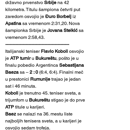
državno prvenstvo 
Srbije
 na 42 
kilometra. Titulu šampiona četvrti put 
zaredom osvojio je 
Đuro Borbelj
 iz 
Apatina
 sa vremenom 2:31,20. Nova 
šampionka Srbije je 
Jovana Stelkić
 sa 
vremenom 2:58,43. 
--------------------------------------------
Italijanski teniser 
Flavio Koboli
 osvojio 
je 
ATP turnir
 u 
Bukureštu
, pošto je u 
finalu pobedio Argentinca 
Sebastijana 
Baeza
 sa – 
2 : 0
 (6:4, 6:4). Finalni meč 
u prestonici 
Rumunije
 trajao je jedan 
sat i 46 minuta. 
Koboli
 je trenutno 45. teniser sveta, a 
trijumfom u 
Bukureštu
 stigao je do prve 
ATP
 titule u karijeri.
Baez
 se nalazi na 36. mestu liste 
najboljih tenisera sveta, a u karijeri je 
osvojio sedam trofeja.