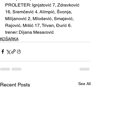
PROLETER: Ignjatović 7, Zdravković 
16, Sremčević 4. Alimpić, Švonja, 
Milijanović 2, Milošević, Smajević, 
Rajović, Mršić 17, Trivan, Đurić 6. 
trener: Dijana Mesarović
KOŠARKA
See All
Recent Posts