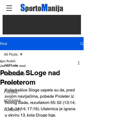
S
M
porto
anija
Post
All Posts
Igor Andrić
All Posts
Jan 18
1 min read
Pobeda SLoge nad
AUTO MOTO
Proleterom
ODBOJKA
Košarkašice Sloge uspele su da, pred 
FUDBAL
svojim navijačima, pobede Proleter iz 
KOŠARKA
Novog Sada, rezultatom 55: 52 (13:14; 
11:8, 14:14; 17:16). Utakmica je igrana 
RUKOMET
u okviru 13. kola Druge lige.