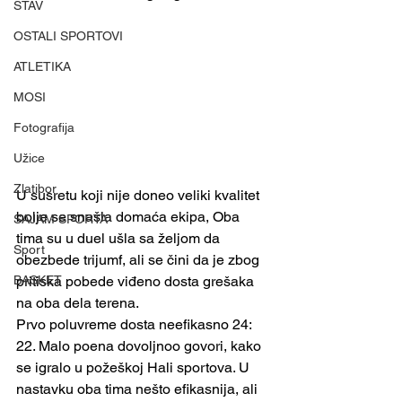
STAV
OSTALI SPORTOVI
ATLETIKA
MOSI
Fotografija
Užice
Zlatibor
U susretu koji nije doneo veliki kvalitet 
bolje se snašla domaća ekipa, Oba 
SAJAM SPORTA
tima su u duel ušla sa željom da 
Sport
obezbede trijumf, ali se čini da je zbog 
pritiska pobede viđeno dosta grešaka 
BASKET
na oba dela terena.
Prvo poluvreme dosta neefikasno 24: 
22. Malo poena dovoljnoo govori, kako 
se igralo u požeškoj Hali sportova. U 
nastavku oba tima nešto efikasnija, ali 