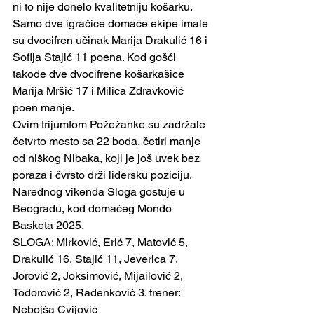
ni to nije donelo kvalitetniju košarku.
Samo dve igračice domaće ekipe imale 
su dvocifren učinak Marija Drakulić 16 i 
Sofija Stajić 11 poena. Kod gošći 
takođe dve dvocifrene košarkašice 
Marija Mršić 17 i Milica Zdravković 
poen manje.
Ovim trijumfom Požežanke su zadržale 
četvrto mesto sa 22 boda, četiri manje 
od niškog Nibaka, koji je još uvek bez 
poraza i čvrsto drži lidersku poziciju. 
Narednog vikenda Sloga gostuje u 
Beogradu, kod domaćeg Mondo 
Basketa 2025.
SLOGA: Mirković, Erić 7, Matović 5, 
Drakulić 16, Stajić 11, Jeverica 7, 
Jorović 2, Joksimović, Mijailović 2, 
Todorović 2, Radenković 3. trener: 
Nebojša Cvijović