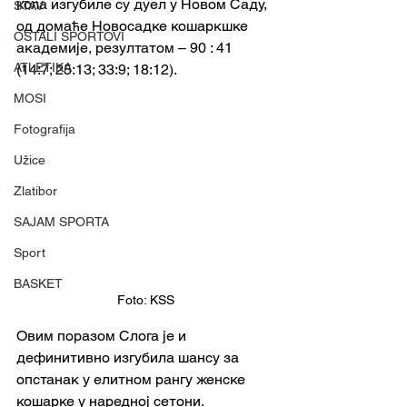
кола изгубиле су дуел у Новом Саду, 
STAV
од домаће Новосадке кошаркшке 
OSTALI SPORTOVI
академије, резултатом – 90 : 41 
ATLETIKA
(14:7; 25:13; 33:9; 18:12).
MOSI
Fotografija
Užice
Zlatibor
SAJAM SPORTA
Sport
BASKET
Foto: KSS
Овим поразом Слога је и 
дефинитивно изгубила шансу за 
опстанак у елитном рангу женске 
кошарке у наредној сетони. 