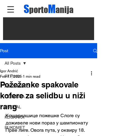
S
M
porto
anija
Post
All Posts
Igor Andrić
All Posts
Feb 17, 2025
1 min read
Požežanke spakovale
AUTO MOTO
kofere za selidbu u niži
ODBOJKA
rang
FUDBAL
Кошаркашице пожешке Слоге су 
KOŠARKA
доживеле нови пораз у шампионату 
RUKOMET
Прве лиге. Овога пута, у оквиру 18. 