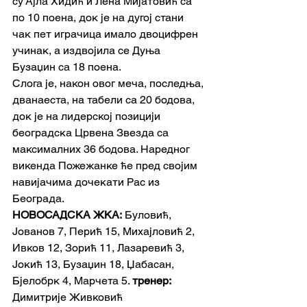
су Ајла Хидић и Лена Мијатовић са 
по 10 поена, док је на дугој стани 
чак пет играчица имало двоцифрен 
учинак, а издвојила се Дуња 
Бузаџин са 18 поена.
Слога је, након овог меча, последња, 
дванаеста, на табели са 20 бодова, 
док је на лидерској позицији 
београдска Црвена Звезда са 
максималних 36 бодова. Наредног 
викенда Пожежанке ће пред својим 
навијачима дочекати Рас из 
Београда.
НОВОСАДСКА ЖКА:
 Буловић, 
Јованов 7, Перић 15, Михајловић 2, 
Ивков 12, Зорић 11, Лазаревић 3, 
Јокић 13, Бузаџин 18, Џабасан, 
Бјелобрк 4, Марчета 5. 
тренер:
Димитрије Живковић