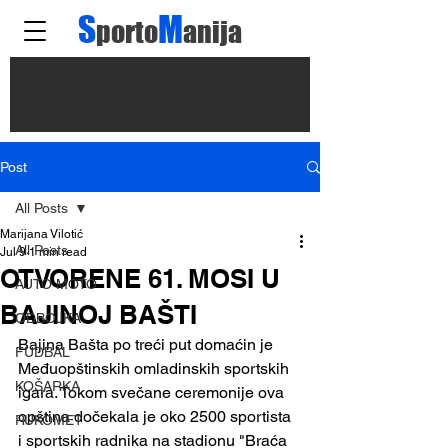
S
M
porto
anija
Post
All Posts
Marijana Vilotić
All Posts
Jul 9
1 min read
OTVORENE 61. MOSI U
AUTO MOTO
BAJINOJ BAŠTI
ODBOJKA
Bajina Bašta po treći put domaćin je 
FUDBAL
Međuopštinskih omladinskih sportskih 
KOŠARKA
igara. Tokom svečane ceremonije ova 
opština dočekala je oko 2500 sportista 
RUKOMET
i sportskih radnika na stadionu "Braća 