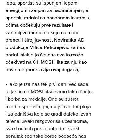
lepa, sportisti su ispunjeni lepom 
energijom i željom za nadmetanjem, a 
sportski radnici sa posebnom iskrom u 
očima dočekuju prve rezultate i 
zanimljive momente koje će moći 
preneti i široj javnosti. Novinarka AD 
produkcije Milica Petronijević za naš 
portal istakla je šta nas sve to može 
očekivati na 61. MOSI i šta za nju kao 
novinara predstavlja ovaj događaj:
- 
Iako je iza nas tek prvi dan, već sada 
je jasno da MOSI nisu samo takmičenje 
i borba za medalje. One su susret 
mladih sportista, prijateljstava, fer-pleja 
i zajedništva koje se gradi daleko izvan 
terena. Svaki razgovor sa učesnicima, 
svaki osmeh posle pobede i svaki 
trenutak sportske borbe podseća nas 