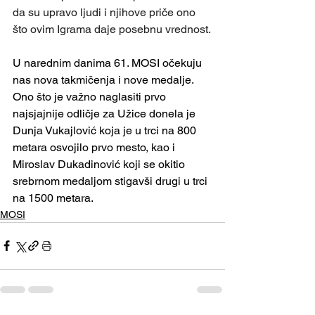
da su upravo ljudi i njihove priče ono 
što ovim Igrama daje posebnu vrednost.
U narednim danima 61. MOSI očekuju 
nas nova takmičenja i nove medalje. 
Ono što je važno naglasiti prvo 
najsjajnije odličje za Užice donela je 
Dunja Vukajlović koja je u trci na 800 
metara osvojilo prvo mesto, kao i 
Miroslav Dukadinović koji se okitio 
srebrnom medaljom stigavši drugi u trci 
na 1500 metara.
MOSI