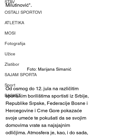
STAV
Milutinović".
OSTALI SPORTOVI
ATLETIKA
MOSI
Fotografija
Užice
Zlatibor
Foto: Marijana Simanić
SAJAM SPORTA
Sport
Od osmog do 12. jula na različitim 
sportskim borilištima sportisti iz Srbije, 
BASKET
Republike Srpske, Federacije Bosne i 
Hercegovine i Crne Gore pokazaće 
svoje umeće te pokušati da se svojim 
domovima vrate sa najsjajnim 
odličjima. Atmosfera je, kao, i do sada, 