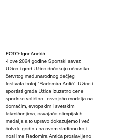
FOTO: Igor Andrić 
-
I ove 2024 godine Sportski savez 
Užica i grad Užice dočekuju učesnike 
četvrtog međunarodnog dečjeg 
festivala trofej "Radomira Antić". Užice i 
sportisti grada Užica izuzetno cene 
sportske veličine i osvajače medalja na 
domaćim, evropskim i svetskim 
takmičenjima, osvajače olimpijskih 
medalja a to upravo dokazujemo i već 
četvrtu godinu na ovom stadionu koji 
nosi ime Radomira Antića proslavljeno 