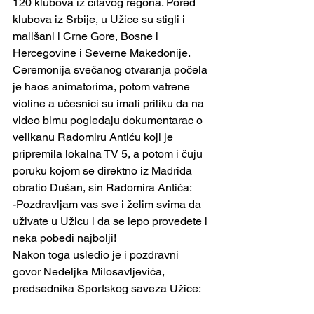
120 klubova iz čitavog regona. Pored 
klubova iz Srbije, u Užice su stigli i  
mališani i Crne Gore, Bosne i 
Hercegovine i Severne Makedonije. 
Ceremonija svečanog otvaranja počela 
je haos animatorima, potom vatrene 
violine a učesnici su imali priliku da na 
video bimu pogledaju dokumentarac o 
velikanu Radomiru Antiću koji je 
pripremila lokalna TV 5, a potom i čuju 
poruku kojom se direktno iz Madrida 
obratio Dušan, sin Radomira Antića:
-Pozdravljam vas sve i želim svima da 
uživate u Užicu i da se lepo provedete i 
neka pobedi najbolji!
Nakon toga usledio je i pozdravni 
govor Nedeljka Milosavljevića, 
predsednika Sportskog saveza Užice: