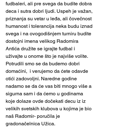
fudbaleri, ali pre svega da budite dobra 
deca i sutra dobri ljudi. Uspeh je važan, 
priznanja su vetar u leđa, ali čovečnost 
humanost i tolerancija neka budu iznad 
svega i na ovogodišnjem turniru budite 
dostojni imena velikog Radomira 
Antića družite se igrajte fudbal i 
uživajte u onome što je najviše volite. 
Potrudili smo se da budemo dobri 
domaćini,  i verujemo da ćete odavde 
otići zadovoljni. Naredne godine 
nadamo se da će vas biti mnogo više a 
sigurna sam i da ćemo u godinama 
koje dolaze ovde dočekati decu iz iz 
velikih svetskih klubova u kojima je bio 
naš Radomir- poručila je 
gradonačelnica Užica. 