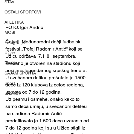
STAV
OSTALI SPORTOVI
ATLETIKA
FOTO: Igor Andrić
MOSI
Četvrti  Međunarodni dečji fudbalski 
Fotografija
festival „Trofej Radomir Antić“ koji se 
Užice
Užicu održava  7. i  8.  septembra, 
Zlatibor
svečano je otvoren na stadionu koji 
nosi ime legendarnog srpskog trenera. 
SAJAM SPORTA
U svečanom defileu prošetalo je 1500 
Sport
dece iz 120 klubova iz celog regiona,   
uzrasta od 7 do 12 godina. 
BASKET
Uz pesmu i osmehe, onako kako to 
samo deca umeju, u svečanom defileu 
na stadiona Radomir Antić 
prodefilovalo je 1.500 dece uzarasta od 
7 do 12 godina koji su u Užice stigli iz 