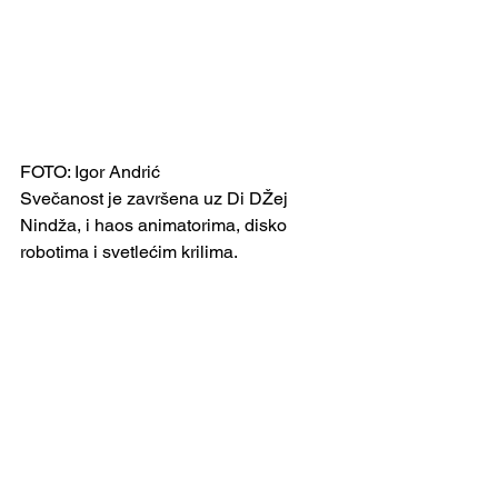
FOTO: Igor Andrić 
Svečanost je završena uz Di DŽej 
Nindža, i haos animatorima, disko 
robotima i svetlećim krilima.
FUDBAL
See All
Recent Posts