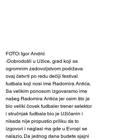
FOTO: Igor Andrić
-Dobrodošli u Užice, grad koji sa 
ogromnim zadovoljstvom podržava 
ovaj četvrti po redu dečiji festival 
fudbala koji nosi ime Radomira Antića. 
Sa velikim ponosom izgovaramo ime 
našeg Radomira Antića jer osim što je 
bio veliki čovek fudbaler trener selektor 
i stručnjak fudbala bio je Užičanin i 
nikada nije propustio priliku da to 
izgovori i naglasi ma gde u Evropi se 
nalazio. Da jednog dana budete sjajni 