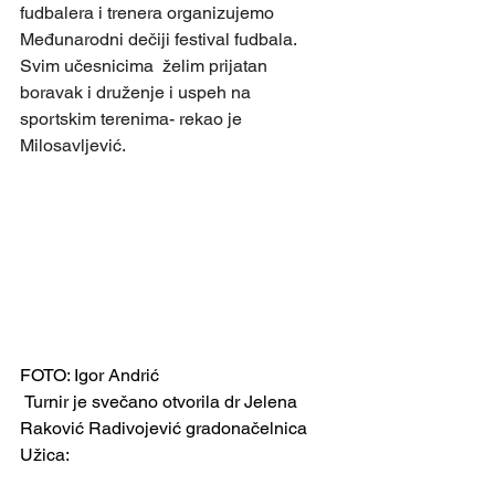
fudbalera i trenera organizujemo 
Međunarodni dečiji festival fudbala. 
Svim učesnicima  želim prijatan 
boravak i druženje i uspeh na 
sportskim terenima- rekao je 
Milosavljević.
FOTO: Igor Andrić
 Turnir je svečano otvorila dr Jelena 
Raković Radivojević gradonačelnica 
Užica: