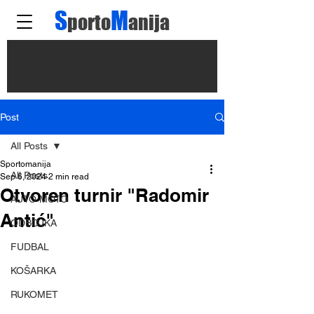
S
M
porto
anija
Post
All Posts
Sportomanija
All Posts
Sep 6, 2024
2 min read
Otvoren turnir "Radomir
AUTO MOTO
Antić"
ODBOJKA
FUDBAL
KOŠARKA
RUKOMET