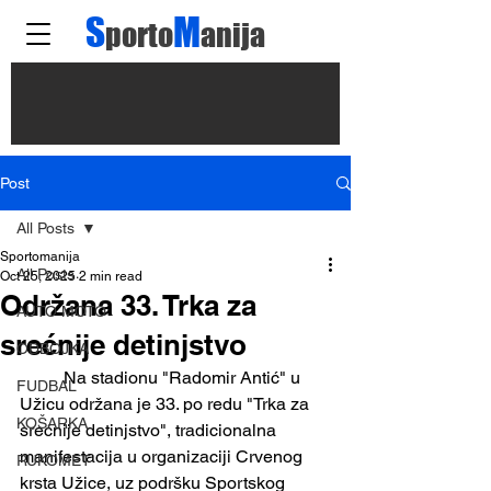
S
M
porto
anija
Post
All Posts
Sportomanija
All Posts
Oct 25, 2025
2 min read
Održana 33. Trka za
AUTO MOTO
srećnije detinjstvo
ODBOJKA
	Na stadionu "Radomir Antić" u 
FUDBAL
Užicu održana je 33. po redu "Trka za 
KOŠARKA
srećnije detinjstvo", tradicionalna 
manifestacija u organizaciji Crvenog 
RUKOMET
krsta Užice, uz podršku Sportskog 