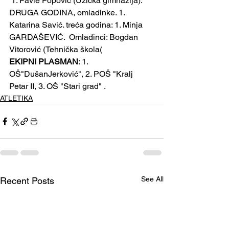
 1. Pavle Popović (Užička gimnazija). 
DRUGA GODINA, omladinke. 1. 
Katarina Savić. treća godina: 1. Minja 
GARDAŠEVIĆ.  Omladinci: Bogdan 
Vitorović (Tehnička škola( 
EKIPNI PLASMAN
: 1. 
OŠ"DušanJerković", 2. POŠ "Kralj 
Petar II, 3. OŠ "Stari grad" .
ATLETIKA
See All
Recent Posts