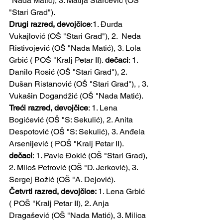
"Nada Matić), 3. Matija Starčević (OŠ 
"Stari Grad").
Drugi razred, devojčice
:1. Đurđa 
Vukajlović (OŠ "Stari Grad"), 2.  Neda 
Ristivojević (OŠ "Nada Matić), 3. Lola 
Grbić ( POŠ "Kralj Petar II). 
dečaci
: 1. 
Danilo Rosić (OŠ "Stari Grad"), 2. 
Dušan Ristanović (OŠ "Stari Grad"), , 3. 
Vukašin Dogandžić (OŠ "Nada Matić).
Treći razred, devojčice
: 1. Lena 
Bogićević (OŠ "S: Sekulić), 2. Anita 
Despotović (OŠ "S: Sekulić), 3. Anđela 
Arsenijević ( POŠ "Kralj Petar II).
dečaci
: 1. Pavle Đokić (OŠ "Stari Grad), 
2. Miloš Petrović (OŠ "D. Jerković), 3. 
Sergej Božić (OŠ "A. Dejović).
Četvrti razred, devojčice: 
1. Lena Grbić 
( POŠ "Kralj Petar II), 2. Anja 
Dragašević (OŠ "Nada Matić), 3. Milica 