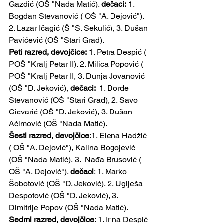
Gazdić (OŠ "Nada Matić). 
dečaci:
 1. 
Bogdan Stevanović ( OŠ "A. Dejović"). 
2. Lazar Ičagić (Š "S. Sekulić), 3. Dušan 
Pavićević (OŠ "Stari Grad).
Peti razred, devojčice:
 1. Petra Despić ( 
POŠ "Kralj Petar II). 2. Milica Popović ( 
POŠ "Kralj Petar II, 3. Dunja Jovanović 
(OŠ "D. Jeković), 
dečaci:  
1. Đorđe 
Stevanović (OŠ "Stari Grad), 2. Savo 
Cicvarić (OŠ "D. Jeković), 3. Dušan 
Aćimović (OŠ "Nada Matić).
Šesti razred, devojčice:
1. Elena Hadžić 
( OŠ "A. Dejović"), Kalina Bogojević 
(OŠ "Nada Matić), 3.  Nađa Brusović ( 
OŠ "A. Dejović"). 
dečaci
: 1. Marko 
Šobotović (OŠ "D. Jeković), 2. Uglješa 
Despotović (OŠ "D. Jeković), 3. 
Dimitrije Popov (OŠ "Nada Matić).
Sedmi razred, devojčice
: 1. Irina Despić 