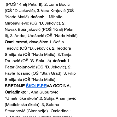
 (POŠ "Kralj Petar II), 2. Luna Bodić 
(OŠ "D. Jeković), 3. Vera Krnjević (OŠ 
"Nada Matić). 
dečaci
: 1. Mihailo 
Mirosavljević (OŠ "D. Jeković), 2. 
Novak Bošnjaković (POŠ "Kralj Petar 
II), 3. Andrej Urošević (OŠ "Nada Matić)
Osmi razred, devojčice:
 1. Sofija 
Tešović (OŠ "D. Jeković), 2. Teodora 
Smiljanić (OŠ "Nada Matić), 3. Tanja 
Drulović (OŠ "S. Sekulić). 
dečaci:
 1. 
Petar Stojanović (OŠ "D. Jeković), 2. 
Pavle Tošanić (OŠ "Stari Grad), 3. Filip 
Smiljanić (OŠ "Nada Matić).
SREDNJE 
ŠKOLE.PR
VA GODINA, 
Omladinke
: 1. Ana Supurović  
"Umetnička škola",2. Sofija Arsenijević 
(Medicinska škola), 3, Selena 
Stevanović (Gimnazija).  Omladinci: 