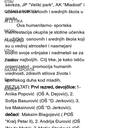
STAV
saveza, JP "Veliki park", AK "Mladost" i 
učenike svih osnovih i srednjih škola u 
OSTALI SPORTOVI
gradu. 
ATLETIKA
	Ova humanitarno- sportska 
MOSI
manifestacija okupila je stotine učenika 
iz užičkih  osnovnih i srednjih škola koji 
Fotografija
su u vedroj atmosferi i nasmejani 
Užice
bodrili svoje vršnjake i nadmetali se za 
naslov najboljih.  Cilj trke, je kako ističu 
Zlatibor
organizatori , promocija humanih 
SAJAM SPORTA
vrednosti, zdravih stilova života i 
Sport
sportskog duha kod mladih. 
REZULTATI: 
Prvi razred, devojčice: 
1- 
BASKET
Anika Popović  (OŠ A. Dejović), 2. 
Sofija Basurović (OŠ "D. Jerković). 3. 
Iva Maksinović (OŠ "D. Jerković). 
dečaci
:  Maksim Blagojević ( POŠ 
"Kralj Petar II), 2. Andrija Đurović (OŠ 