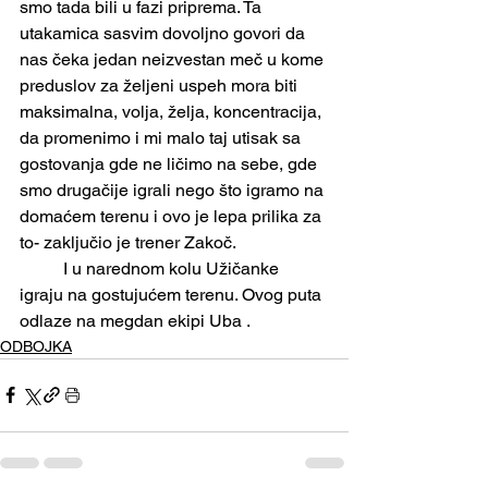
smo tada bili u fazi priprema. Ta 
utakamica sasvim dovoljno govori da 
nas čeka jedan neizvestan meč u kome 
preduslov za željeni uspeh mora biti 
maksimalna, volja, želja, koncentracija, 
da promenimo i mi malo taj utisak sa 
gostovanja gde ne ličimo na sebe, gde 
smo drugačije igrali nego što igramo na 
domaćem terenu i ovo je lepa prilika za 
to- zaključio je trener Zakoč.
	I u narednom kolu Užičanke 
igraju na gostujućem terenu. Ovog puta 
odlaze na megdan ekipi Uba .
ODBOJKA