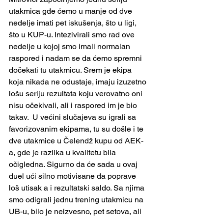
utakmica gde ćemo u manje od dve 
nedelje imati pet iskušenja, što u ligi, 
što u KUP-u. Intezivirali smo rad ove 
nedelje u kojoj smo imali normalan 
raspored i nadam se da ćemo spremni 
dočekati tu utakmicu. Srem je ekipa 
koja nikada ne odustaje, imaju izuzetno 
lošu seriju rezultata koju verovatno oni 
nisu očekivali, ali i raspored im je bio 
takav.  U većini slučajeva su igrali sa 
favorizovanim ekipama, tu su došle i te 
dve utakmice u Čelendž kupu od AEK-
a, gde je razlika u kvalitetu bila 
očigledna. Sigurno da će sada u ovaj 
duel ući silno motivisane da poprave 
loš utisak a i rezultatski saldo. Sa njima 
smo odigrali jednu trening utakmicu na 
UB-u, bilo je neizvesno, pet setova, ali 