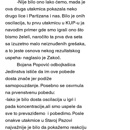
	-Nije bilo ono lako ćemo, mada je 
ova druga utakmica pokazala neko 
drugo lice i Partizana i nas. Bilo je onih 
oscilacija, tu prvu utakmicu u KUP-u ja 
navodim primer gde smo igrali ono što 
bismo želeli, naročito ta prva dva seta 
sa izuzetno malo neiznuđenih grešaka, 
a to jeste osnova nekog rezultatskog 
uspeha- naglasio je Zakoč.
	Bojana Popović odbojkašica 
Jedinstva ističe da im ove pobede 
dosta znače jer podiže
samopouzdanje. Posebno se osvrnula 
na prvenstvenu pobedu:
-Iako je bilo dosta oscilacija u igri i 
pada koncentracije,ali smo uspele da 
sve to prevaziđemo  i pobedimo. Posle 
onakve utakmice u Staroj Pazovi 
najvažnije je bilo da pokažemo reakciju 