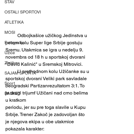
STAV
OSTALI SPORTOVI
ATLETIKA
MOSI
	Odbojkašice užičkog Jedinstva u 
petom kolu Super lige Srbije gostuju 
Fotografija
Sremu. Utakmica se igra u nedelju 9. 
Užice
novembra od 18 h u sportskoj dvorani 
Zlatibor
"David Kalinić" u Sremskoj Mitrovici.
	U prethodnom kolu Užičanke su u 
SAJAM SPORTA
sportskoj dvorani Veliki park savladale 
Sport
beogradski Partizanrezultatom 3:1. To 
je drugi trijumf Užičani nad crno belima 
BASKET
u kratkom
periodu, jer su pre toga slavile u Kupu 
Srbije. Trener Zakoč je zadovoljan što 
je njegova ekipa u obe utakmice 
pokazala karakter: