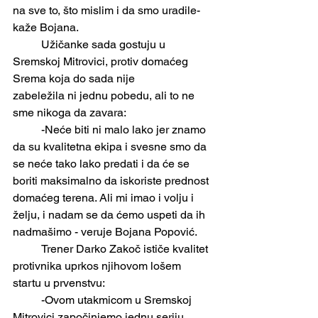
na sve to, što mislim i da smo uradile-
kaže Bojana. 
	Užičanke sada gostuju u 
Sremskoj Mitrovici, protiv domaćeg 
Srema koja do sada nije
zabeležila ni jednu pobedu, ali to ne 
sme nikoga da zavara:
	-Neće biti ni malo lako jer znamo 
da su kvalitetna ekipa i svesne smo da 
se neće tako lako predati i da će se 
boriti maksimalno da iskoriste prednost 
domaćeg terena. Ali mi imao i volju i 
želju, i nadam se da ćemo uspeti da ih 
nadmašimo - veruje Bojana Popović.
	Trener Darko Zakoč ističe kvalitet 
protivnika uprkos njihovom lošem 
startu u prvenstvu:
	-Ovom utakmicom u Sremskoj 
Mitrovici započinjemo jednu seriju 