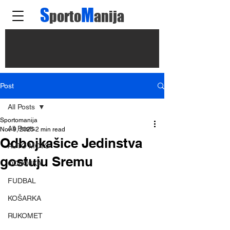
S
M
porto
anija
Post
All Posts
Sportomanija
All Posts
Nov 9, 2025
2 min read
Odbojkašice Jedinstva
AUTO MOTO
gostuju Sremu
ODBOJKA
FUDBAL
KOŠARKA
RUKOMET