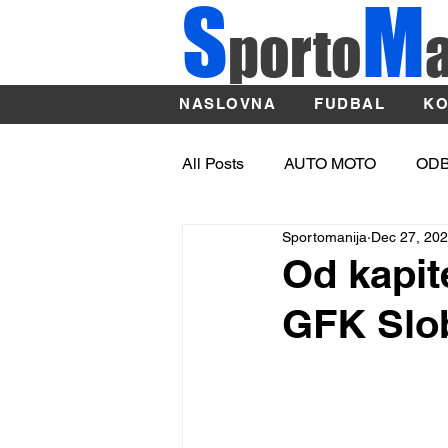
S
M
porto
NASLOVNA
FUDBAL
KO
All Posts
AUTO MOTO
OD
Sportomanija
Dec 27, 20
OSTALI SPORTOVI
ATLE
Od kapit
GFK Slo
Sport
BASKET