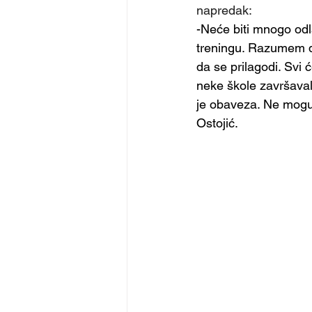
napredak:
-Neće biti mnogo od
treningu. Razumem da
da se prilagodi. Svi 
neke škole završaval
je obaveza. Ne mogu d
Ostojić.