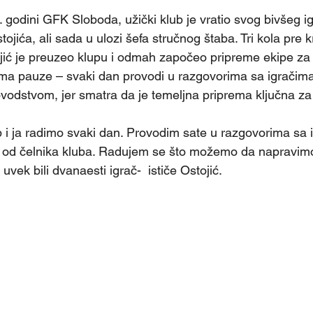
ojića, ali sada u ulozi šefa stručnog štaba. Tri kola pre k
jić je preuzeo klupu i odmah započeo pripreme ekipe za 
ma pauze – svaki dan provodi u razgovorima sa igračima
ovodstvom, jer smatra da je temeljna priprema ključna za
b i ja radimo svaki dan. Provodim sate u razgovorima sa i
 od čelnika kluba. Radujem se što možemo da napravimo
uvek bili dvanaesti igrač-  ističe Ostojić.