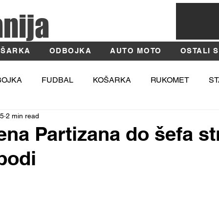
anija
ŠARKA
ODBOJKA
AUTO MOTO
OSTALI 
BOJKA
FUDBAL
KOŠARKA
RUKOMET
ST
25
2 min read
TIKA
MOSI
Fotografija
Užice
Zlatibor
ena Partizana do šefa st
bodi