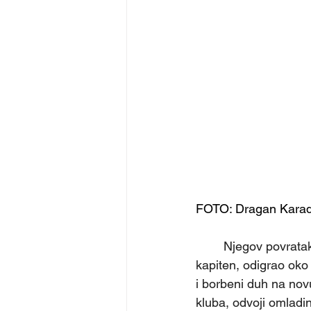
FOTO: Dragan Karad
	Njegov povratak u Slobodu nosi snažnu emotivnu notu, jer je u ovom klubu bio igrač i 
kapiten, odigrao oko
i borbeni duh na novu
kluba, odvoji omladin