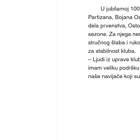
	U jubilarnoj 100. godini GFK Sloboda, užički klub je vratio svog bivšeg igrača i kapiten 
Partizana, Bojana Ost
dela prvenstva, Osto
sezone. Za njega ne
stručnog štaba i ruk
za stabilnost kluba.
– Ljudi iz uprave klu
imam veliku podršku
naše navijače koji su 