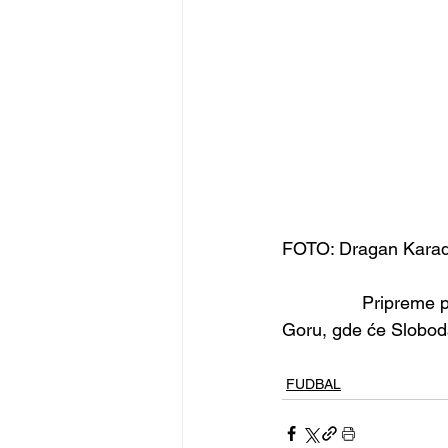
FOTO: Dragan Karad
		Pripreme počinju 19. januara, dok je od 15. februara planiran odlazak u Crnu 
Goru, gde će Sloboda
FUDBAL