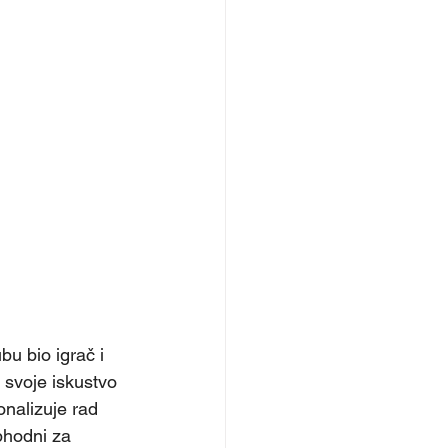
 svoje iskustvo 
onalizuje rad 
phodni za 