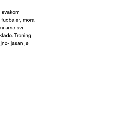
a svakom 
 fudbaler, mora 
 mi smo svi 
lade. Trening 
jno- jasan je 