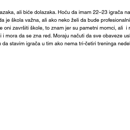
lazaka, ali biće dolazaka. Hoću da imam 22–23 igrača n
 je škola važna, ali ako neko želi da bude profesionalni
će oni završiti škole, to znam jer su pametni momci, ali  i
i i mora da se zna red. Moraju načuti da sve obaveze usk
a stavim igrača u tim ako nema tri-četiri treninga nedel