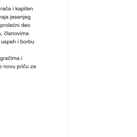
raja jesenjeg 
prolećni deo 
, članovima 
 uspeh i borbu 
gračima i 
 novu priču za 