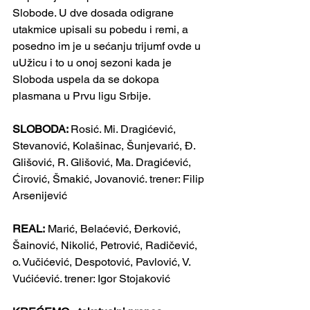
Slobode. U dve dosada odigrane 
utakmice upisali su pobedu i remi, a 
posedno im je u sećanju trijumf ovde u 
uUžicu i to u onoj sezoni kada je 
Sloboda uspela da se dokopa 
plasmana u Prvu ligu Srbije.
SLOBODA: 
Rosić. Mi. Dragićević, 
Stevanović, Kolašinac, Šunjevarić, Đ. 
Glišović, R. Glišović, Ma. Dragićević, 
Ćirović, Šmakić, Jovanović. trener: Filip 
Arsenijević
REAL:
 Marić, Belaćević, Đerković, 
Šainović, Nikolić, Petrović, Radičević, 
o. Vučićević, Despotović, Pavlović, V. 
Vućićević. trener: Igor Stojaković