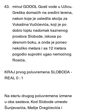
minut GOOOL Gosti vode u Užicu. 
Greška domaćih na sredini terena, 
nakon koje je usledila akcija za 
Vukašina Vučićevića, koji je po 
dobio loptu nadomak kaznenog 
prostora Slobode, iskosa po 
desnom boku, a onda je poneo 
nekoliko metara i sa 12 metara 
pogodio suprotni ugao nemoćnog 
Rosića.
KRAJ prvog poluvremena SLOBODA - 
REAL 0 : 1
Na startu drugog poluvremena izmene 
u oba sastava. Kod Slobode umesto 
Šunjevarića, Matije Dragićevića i 