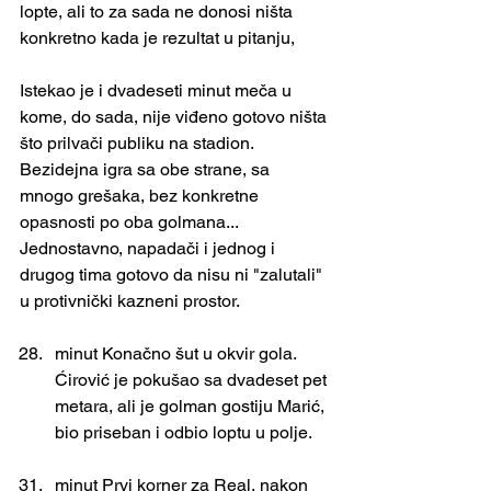
lopte, ali to za sada ne donosi ništa 
konkretno kada je rezultat u pitanju,
Istekao je i dvadeseti minut meča u 
kome, do sada, nije viđeno gotovo ništa 
što prilvači publiku na stadion. 
Bezidejna igra sa obe strane, sa 
mnogo grešaka, bez konkretne 
opasnosti po oba golmana... 
Jednostavno, napadači i jednog i 
drugog tima gotovo da nisu ni "zalutali" 
u protivnički kazneni prostor.
minut Konačno šut u okvir gola. 
Ćirović je pokušao sa dvadeset pet 
metara, ali je golman gostiju Marić, 
bio priseban i odbio loptu u polje.
minut Prvi korner za Real, nakon 