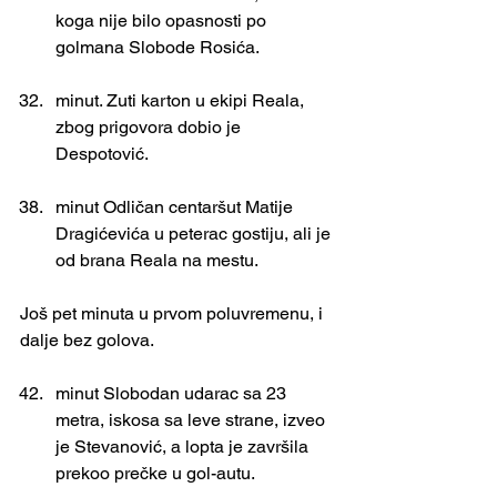
koga nije bilo opasnosti po 
golmana Slobode Rosića.
minut. Zuti karton u ekipi Reala, 
zbog prigovora dobio je 
Despotović.
minut Odličan centaršut Matije 
Dragićevića u peterac gostiju, ali je 
od brana Reala na mestu.
Još pet minuta u prvom poluvremenu, i 
dalje bez golova.
minut Slobodan udarac sa 23 
metra, iskosa sa leve strane, izveo 
je Stevanović, a lopta je završila 
prekoo prečke u gol-autu.