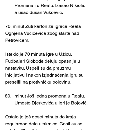
Promena i u Realu. Izašao Nikiolić 
a ušao dušan Vukćević.
70, minut Zuti karton za igrača Reala 
Ognjena Vučićevića zbog starta nad 
Petrovićem.
Isteklo je 70 minuta igre u Užicu. 
Fudbaleri Slobode deluju opasnije u 
nastavku. Uspeli su da preuzmu 
inicijativu i nakon izjednačenja igru su 
preselili na protivničku polovinu.
minut Još jedna promena u Realu. 
Umesto Djerkovića u igri je Bojović.
Ostalo je još deset minuta do kraja 
regularnog dela utakmice. Gosti su se 