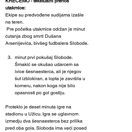
KREĆEMO - tekstualni prenos 
utakmice: 
Ekipe su predvođene sudijama izašle 
na teren.
 Pre početka utakmice održan je minut 
ćutanja zbog smrti Dušana 
Arsenijevića, bivšeg fudbalera Slobode.
minut prvi pokušaj Slobode. 
Šmakić se okušao udarcem sa 
ivice šesnaesterca, ali je njegov 
šut izblokiran, a lopta je završila u 
korneru, nakon koga nije bilo 
opasnosti po gol gostiju.
Proteklo je deset minuta igre na 
stadionu u Užicu. Igra se uglavnom 
izmedju dva šesnaesterca bez prilika 
pred oba gola. Sloboda ima veći posed 