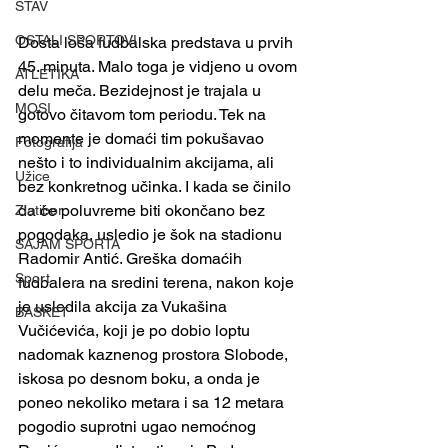
STAV
OSTALI SPORTOVI
Dosta loša fudbalska predstava u prvih 
45. minuta. Malo toga je vidjeno u ovom 
ATLETIKA
delu meča. Bezidejnost je trajala u 
MOSI
gotovo čitavom tom periodu. Tek na 
momente je domaći tim pokušavao 
Fotografija
nešto i to individualnim akcijama, ali 
Užice
bez konkretnog učinka. I kada se činilo 
da će poluvreme biti okončano bez 
Zlatibor
pogodaka, usledio je šok na stadionu 
SAJAM SPORTA
Radomir Antić. Greška domaćih 
Sport
fudbalera na sredini terena, nakon koje 
je usledila akcija za Vukašina 
BASKET
Vučićevića, koji je po dobio loptu 
nadomak kaznenog prostora Slobode, 
iskosa po desnom boku, a onda je 
poneo nekoliko metara i sa 12 metara 
pogodio suprotni ugao nemoćnog 