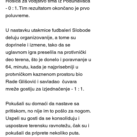
Rosića za vodjstvo tima iz Podunavaca 
- 0 : 1. Tim rezultatom okončano je prvo 
poluvreme.
U nastavku utakmice fudbaleri Slobode 
deluju organizovanije, a tome su 
doprinele i izmene, tako da se 
uglavnom igra preselila na protivnički 
deo terena, što je donelo i poravnanje u 
64, minutu, kada je najprisebniji u 
protvničkom kaznenom prostoru bio 
Rade Glišović i savladao  čuvara 
mreže gostiju za izjednačenje - 1 : 1.
Pokušali su domaći da nastave sa 
pritiskom, no nije im to pošlo za nogom. 
Uspeli su gosti da se konsoliduju i 
uspostave terensku ravnotežu, čak su i 
pokušali da priprete nekoliko puta. 