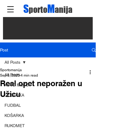
S
M
porto
anija
Post
All Posts
Sportomanija
All Posts
Sep 6, 2025
4 min read
Real opet neporažen u
AUTO MOTO
Užicu
ODBOJKA
FUDBAL
KOŠARKA
RUKOMET