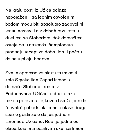
Na kraju gosti iz Užica odlaze 
neporaženi i sa jednim osvojenim 
bodom mogu biti apsolutno zadovoljni, 
jer su nastavili niz dobrih rezultata u 
duelima sa Slobodom, dok domaćima 
ostaje da u nastavku šampionata 
pronadju recept za dobru igru i počnu 
da sakupljaju bodove.
Sve je spremno za start utakmice 4. 
kola Srpske lige Zapad izmedju 
domaće Slobode i reala iz 
Podunavaca. Užičani u duel ulaze 
nakon poraza u Lajkovcu i sa željom da 
"uhvate" pobednički talas, dok sa druge 
strane gostii žele da još jednom 
iznenade Užičane. Real je jedna od 
ekipa koja ima pozitivan skor sa timom 