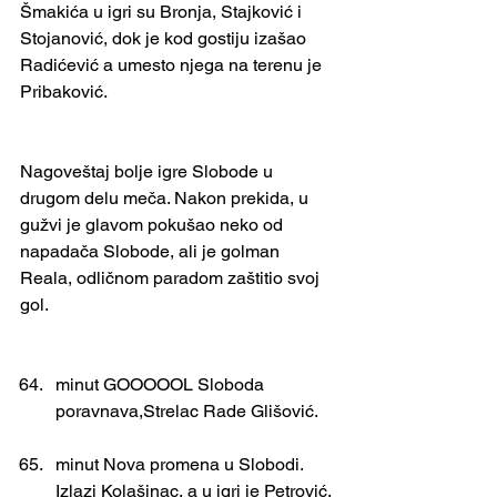
Šmakića u igri su Bronja, Stajković i 
Stojanović, dok je kod gostiju izašao 
Radićević a umesto njega na terenu je 
Pribaković.
Nagoveštaj bolje igre Slobode u 
drugom delu meča. Nakon prekida, u  
gužvi je glavom pokušao neko od 
napadača Slobode, ali je golman 
Reala, odličnom paradom zaštitio svoj 
gol.
minut GOOOOOL Sloboda 
poravnava,Strelac Rade Glišović.
minut Nova promena u Slobodi. 
Izlazi Kolašinac, a u igri je Petrović. 