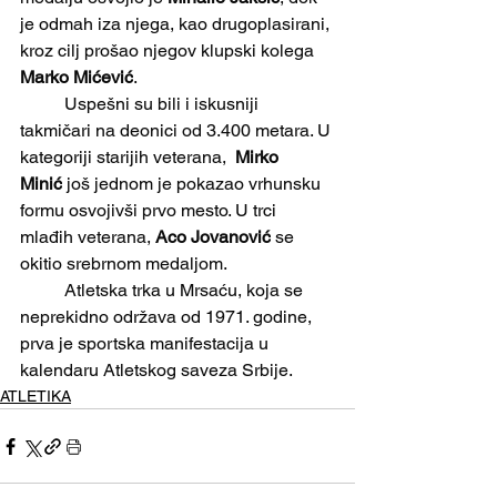
je odmah iza njega, kao drugoplasirani, 
kroz cilj prošao njegov klupski kolega 
Marko Mićević
.
	Uspešni su bili i iskusniji 
takmičari na deonici od 3.400 metara. U 
kategoriji starijih veterana,  
Mirko 
Minić
 još jednom je pokazao vrhunsku 
formu osvojivši prvo mesto. U trci 
mlađih veterana, 
Aco Jovanović
 se 
okitio srebrnom medaljom.
	Atletska trka u Mrsaću, koja se 
neprekidno održava od 1971. godine, 
prva je sportska manifestacija u 
kalendaru Atletskog saveza Srbije. 
ATLETIKA