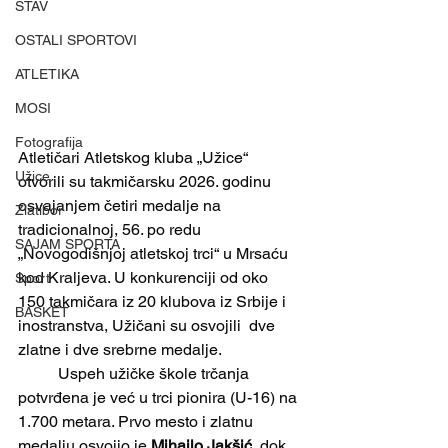
STAV
OSTALI SPORTOVI
ATLETIKA
MOSI
Fotografija
Atletičari Atletskog kluba „Užice“ 
Užice
otvorili su takmičarsku 2026. godinu 
osvajanjem četiri medalje na 
Zlatibor
tradicionalnoj, 56. po redu 
SAJAM SPORTA
„Novogodišnjoj atletskoj trci“ u Mrsaću 
kod Kraljeva. U konkurenciji od oko 
Sport
150 takmičara iz 20 klubova iz Srbije i 
BASKET
inostranstva, Užičani su osvojili  dve 
zlatne i dve srebrne medalje.
	Uspeh užičke škole trčanja 
potvrđena je već u trci pionira (U-16) na 
1.700 metara. Prvo mesto i zlatnu 
medalju osvojio je 
Mihailo Jakšić
, dok 