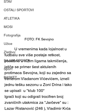
STAV
OSTALI SPORTOVI
ATLETIKA
MOSI
Fotografija
FOTO: FK Sevojno 
Užice
	U vremenima kada lojalnost u 
Zlatibor
fudbalu sve više postaje retkost, 
SAJAM SPORTA
posebno u nižim ligama takmičenja, 
ističe se primer šest aktulenih  
Sport
protimaca Sevojna, koji su zajedno sa 
BASKET
trenerom Vladanom Vićevićem, izneli 
jednu tešku sezonu u Zoni Drina i tako 
se upisali  u "klub 100"
Igrači koji su odigrali trocifren broj 
zvaničnih utakmica za "Jarčeve" su :  
Lazar Ristanović (246 ), Vladimir Krća  