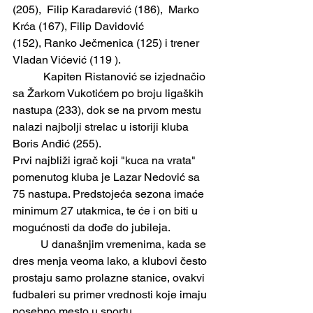
(205),  Filip Karadarević (186),  Marko 
Krća (167), Filip Davidović
(152), Ranko Ječmenica (125) i trener  
Vladan Vićević (119 ).
	 Kapiten Ristanović se izjednačio 
sa Žarkom Vukotićem po broju ligaških 
nastupa (233), dok se na prvom mestu 
nalazi najbolji strelac u istoriji kluba 
Boris Anđić (255).
Prvi najbliži igrač koji "kuca na vrata" 
pomenutog kluba je Lazar Nedović sa 
75 nastupa. Predstojeća sezona imaće 
minimum 27 utakmica, te će i on biti u 
mogućnosti da dođe do jubileja.
	U današnjim vremenima, kada se 
dres menja veoma lako, a klubovi često 
prostaju samo prolazne stanice, ovakvi 
fudbaleri su primer vrednosti koje imaju 
posebno mesto u sportu. 