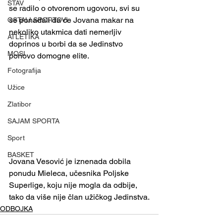
STAV
se radilo o otvorenom ugovoru, svi su 
se ponadali da će Jovana makar na 
OSTALI SPORTOVI
nekoliko utakmica dati nemerljiv 
ATLETIKA
doprinos u borbi da se Jedinstvo 
MOSI
ponovo domogne elite. 
Fotografija
Užice
Zlatibor
SAJAM SPORTA
Sport
BASKET
Jovana Vesović je iznenada dobila 
ponudu Mieleca, učesnika Poljske 
Superlige, koju nije mogla da odbije, 
tako da više nije član užičkog Jedinstva.
ODBOJKA