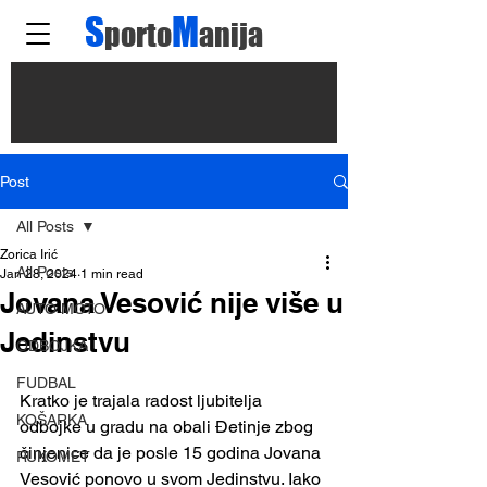
S
M
porto
anija
Post
All Posts
Zorica Irić
All Posts
Jan 28, 2024
1 min read
Jovana Vesović nije više u
AUTO MOTO
Jedinstvu
ODBOJKA
FUDBAL
Kratko je trajala radost ljubitelja 
KOŠARKA
odbojke u gradu na obali Đetinje zbog 
činjenice da je posle 15 godina Jovana 
RUKOMET
Vesović ponovo u svom Jedinstvu. Iako 