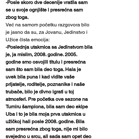
-Posle skoro dve decenije vratila sam 
se u svoje ognjište i presrećna sam 
zbog toga.
Već na samom početku razgovora bilo 
je jasno da su, za Jovanu, Jedinstvo i 
Užice čista emocija:
-Poslednja utakmica sa Jedinstvom bila 
je, ja mislim, 2008. godine. 2005. 
godine smo osvojili titulu i presrećna 
sam što sam bila deo toga. Hala je 
uvek bila puna i kad vidite vaše 
prijatelje, roditelje, poznanike i naše 
trubače, bilo je divno igrati u toj 
atmosferi. Pre početka ove sezone na 
Turniru šampiona, bila sam deo ekipe 
Uba i to je bila moja prva utakmica u 
užičkoj hali posle 2008. godine. Bila 
sam presrećna zbog toga, nije mi bilo 
svejedno u srcu, ali sada sam opet deo 