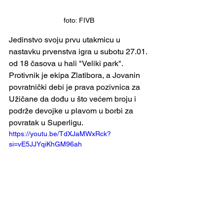
foto: FIVB
Jedinstvo svoju prvu utakmicu u 
nastavku prvenstva igra u subotu 27.01. 
od 18 časova u hali "Veliki park". 
Protivnik je ekipa Zlatibora, a Jovanin 
povratnički debi je prava pozivnica za 
Užičane da dođu u što većem broju i 
podrže devojke u plavom u borbi za 
povratak u Superligu.
https://youtu.be/TdXJaMWxRck?
si=vE5JJYqiKhGM96ah