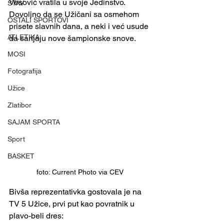
Vesović vratila u svoje Jedinstvo. 
STAV
Dovoljno da se Užičani sa osmehom 
OSTALI SPORTOVI
prisete slavnih dana, a neki i već usude 
ATLETIKA
da sanjaju nove šampionske snove. 
MOSI
Fotografija
Užice
Zlatibor
SAJAM SPORTA
Sport
BASKET
foto: Current Photo via CEV
Bivša reprezentativka gostovala je na 
TV 5 Užice, prvi put kao povratnik u 
plavo-beli dres: