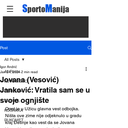
S
M
porto
anija
Post
All Posts
Igor Andrić
All Posts
Jan 24, 2024
2 min read
Jovana (Vesović)
AUTO MOTO
Janković: Vratila sam se u
ODBOJKA
svoje ognjište
FUDBAL
Opet je u Užicu glavna vest odbojka. 
KOŠARKA
Ništa ove zime nije odjeknulo u gradu 
RUKOMET
kraj Đetinje kao vest da se Jovana 