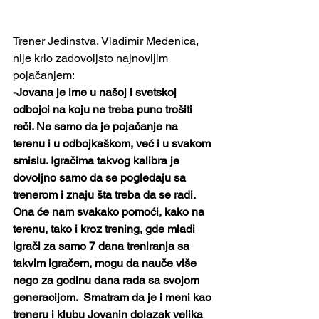
Trener Jedinstva, Vladimir Medenica, 
nije krio zadovoljsto najnovijim 
pojačanjem:
-Jovana je ime u našoj i svetskoj 
odbojci na koju ne treba puno trošiti 
reči. Ne samo da je pojačanje na 
terenu i u odbojkaškom, već i u svakom 
smislu. Igračima takvog kalibra je 
dovoljno samo da se pogledaju sa 
trenerom i znaju šta treba da se radi. 
Ona će nam svakako pomoći, kako na 
terenu, tako i kroz trening, gde mladi 
igrači za samo 7 dana treniranja sa 
takvim igračem, mogu da nauče više 
nego za godinu dana rada sa svojom 
generacijom.  Smatram da je i meni kao 
treneru i klubu Jovanin dolazak velika 