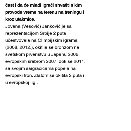
čast i da će mladi igrači shvatiti s kim 
provode vreme na terenu na treningu i 
kroz utakmice.
Jovana (Vesović) Janković je sa 
reprezentacijom Srbije 2 puta 
učestvovala na Olimpijskim igrama 
(2008, 2012.), okitila se bronzom na 
svetskom prvenstvu u Japanu 2006, 
evropskim srebrom 2007, dok se 2011. 
sa svojim saigračicama popela na 
evropski tron. Zlatom se okitila 2 puta i 
u evropskoj ligi.