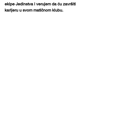
ekipe Jedinstva i verujem da ću završiti 
karijeru u svom matičnom klubu.