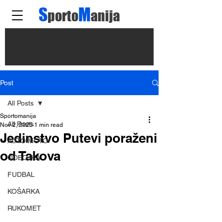
S
M
porto
anija
Post
All Posts
Sportomanija
All Posts
Nov 2, 2025
1 min read
Jedinstvo Putevi poraženi
AUTO MOTO
od Takova
ODBOJKA
FUDBAL
KOŠARKA
RUKOMET