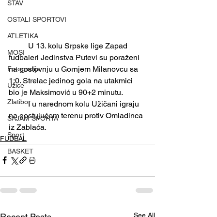
STAV
OSTALI SPORTOVI
ATLETIKA
	U 13. kolu Srpske lige Zapad 
MOSI
fudbaleri Jedinstva Putevi su poraženi 
na gostovnju u Gornjem Milanovcu sa 
Fotografija
1:0. Strelac jedinog gola na utakmici 
Užice
bio je Maksimović u 90+2 minutu.
Zlatibor
	I u narednom kolu Užičani igraju 
na gostujućem terenu protiv Omladinca 
SAJAM SPORTA
iz Zablaća.
Sport
FUDBAL
BASKET
See All
Recent Posts