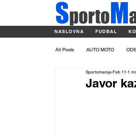
S
M
porto
NASLOVNA
FUDBAL
KO
All Posts
AUTO MOTO
OD
Sportomanija
Feb 11
1 mi
OSTALI SPORTOVI
ATLE
Javor ka
Sport
BASKET