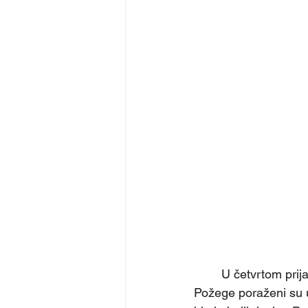
	U četvrtom pri
Požege poraženi su 