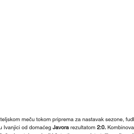
jateljskom meču tokom priprema za nastavak sezone, fudb
u Ivanjici od domaćeg 
Javora
 rezultatom 
2:0.
 Kombinovan