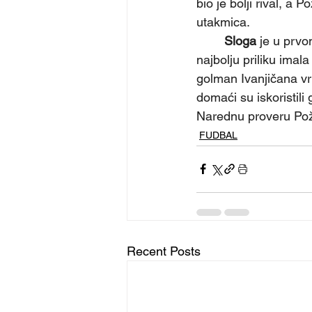
bio je bolji rival, a 
utakmica.
Sloga
 je u prvo
najbolju priliku imal
golman Ivanjičana vr
domaći su iskoristili
Narednu proveru Pože
FUDBAL
Recent Posts