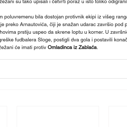
Požežani su tako upisali i četvrti poraz u isto toliko odigran
m poluvremenu bila dostojan protivnik ekipi iz višeg rang
a je preko Arnautovića, čiji je snažan udarac završio pod p
hovima prstiju uspeo da skrene loptu u korner. U završni
 greške fudbalera Sloge, postigli dva gola i postavili kona
žani će imati protiv 
Omladinca iz Zablaća
.