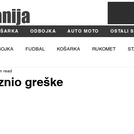
anija
ŠARKA
ODBOJKA
AUTO MOTO
OSTALI 
BOJKA
FUDBAL
KOŠARKA
RUKOMET
ST
n read
TIKA
MOSI
Fotografija
Užice
Zlatibor
znio greške