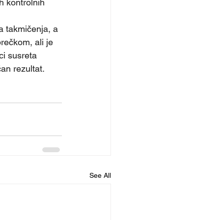
ih kontrolnih 
a takmičenja, a 
rečkom, ali je 
ci susreta 
čan rezultat.
See All