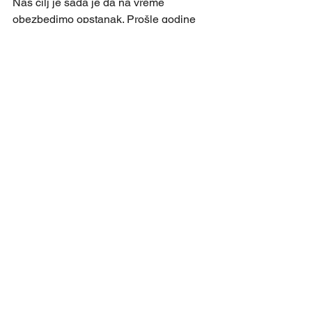
Naš cilj je sada je da na vreme 
obezbedimo opstanak. Prošle godine 
smo to učinili sedam kola pre početka 
prvenstva, ali sada mislim da će biti 
dosta teže nego prošle godine. Neće 
biti ni jedne utakmice u kojoj će se lako 
upisati tri boda- rekao je Davidović.
	U Sevojnu se vredno i naporno 
trenira, što daje sigrunost da će četa 
Vladana Vićevića biti potpuno spremna 
da dobro i efikasno startuje  u novim 
prvenstvenim okršajima sredinom 
avgusta. 
FUDBAL