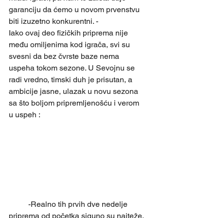
garanciju da ćemo u novom prvenstvu 
biti izuzetno konkurentni. -
Iako ovaj deo fizičkih priprema nije 
među omiljenima kod igrača, svi su 
svesni da bez čvrste baze nema 
uspeha tokom sezone. U Sevojnu se 
radi vredno, timski duh je prisutan, a 
ambicije jasne, ulazak u novu sezona 
sa što boljom pripremljenošću i verom 
u uspeh :
	-Realno tih prvih dve nedelje 
priprema od početka siguno su najteže. 