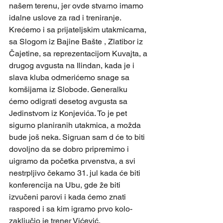
našem terenu, jer ovde stvarno imamo 
idalne uslove za rad i treniranje. 
Krećemo i sa prijateljskim utakmicama, 
sa Slogom iz Bajine Bašte , Zlatibor iz 
Čajetine, sa reprezentacijom Kuvajta, a 
drugog avgusta na Ilindan, kada je i 
slava kluba odmerićemo snage sa 
komšijama iz Slobode. Generalku 
ćemo odigrati desetog avgusta sa 
Jedinstvom iz Konjevića. To je pet 
sigurno planiranih utakmica, a možda 
bude još neka. Sigruan sam d će to biti 
dovoljno da se dobro pripremimo i 
uigramo da početka prvenstva, a svi 
nestrpljivo čekamo 31. jul kada će biti 
konferencija na Ubu, gde že biti 
izvučeni parovi i kada ćemo znati 
raspored i sa kim igramo prvo kolo- 
zaključio je trener Vićević.