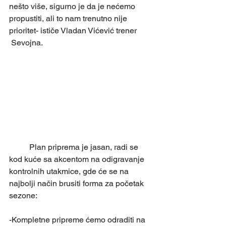
nešto više, sigurno je da je nećemo 
propustiti, ali to nam trenutno nije 
prioritet- ističe Vladan Vićević trener 
 Sevojna.  
	Plan priprema je jasan, radi se 
kod kuće sa akcentom na odigravanje 
kontrolnih utakmice, gde će se na 
najbolji način brusiti forma za početak 
sezone:
-Kompletne pripreme ćemo odraditi na 