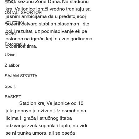
novu sezonu Zone Drina. Na stadionu 
STAV
kraj Valjonice igrači vredno treniraju sa 
OSTALI SPORTOVI
jasnim ambicijama da u predstojećoj 
ATLETIKA
sezoni ostvare stabilan plasaman i što 
bolji rezultat, uz podmlađivanje ekipe i 
MOSI
oslonac na igrače koji su već godinama 
Fotografija
okosnica tima.  
Užice
Zlatibor
SAJAM SPORTA
Sport
BASKET
	 Stadion kraj Valjaonice od 10 
jula ponovo je oživeo. Uz osmehe na 
licima i igrača i stručnog štaba 
odzvanja zvuk kopački i lopte, ne vidi 
se ni trunka umora, ali se oseća 