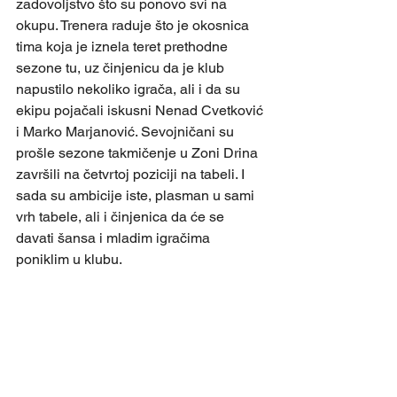
zadovoljstvo što su ponovo svi na 
okupu. Trenera raduje što je okosnica 
tima koja je iznela teret prethodne 
sezone tu, uz činjenicu da je klub 
napustilo nekoliko igrača, ali i da su 
ekipu pojačali iskusni Nenad Cvetković 
i Marko Marjanović. Sevojničani su 
prošle sezone takmičenje u Zoni Drina 
završili na četvrtoj poziciji na tabeli. I 
sada su ambicije iste, plasman u sami 
vrh tabele, ali i činjenica da će se 
davati šansa i mladim igračima 
poniklim u klubu.