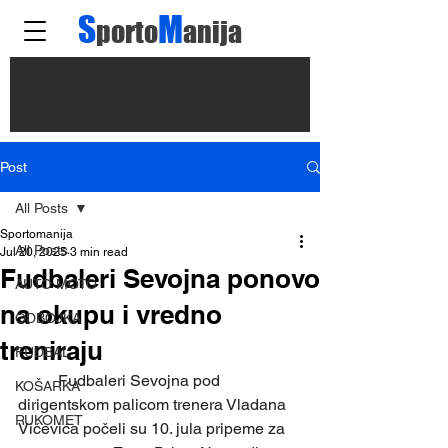
S
M
porto
anija
Post
All Posts
Sportomanija
All Posts
Jul 20, 2025
3 min read
Fudbaleri Sevojna ponovo
AUTO MOTO
na okupu i vredno
ODBOJKA
treniraju
FUDBAL
	Fudbaleri Sevojna pod 
KOŠARKA
dirigentskom palicom trenera Vladana 
RUKOMET
Vićevića počeli su 10. jula pripeme za 