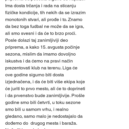
Ima dosta trčanja i rada na sticanju 
fizičke kondicije, tih nekih da se izrazim 
monotonih stvari, ali prođe i to. Znamo 
da bez toga fudbal ne može da se igra, 
ali smo svesni i da će to brzo proći. 
Posle dolazi taj zanimljiviji deo 
priprema, a kako 15. avgusta počinje 
sezona, mislim da imamo dovoljno 
iskustva i da ćemo na pravi način 
prezentovati klub na terenu. Liga će 
ove godine sigurno biti dosta 
izjednačena, i da će biti više ekipa koje 
će juriti to prvo mesto, ali će to doprineti 
i da prvenstvo bude zanimljivije. Prošle 
godine smo bili četvrti, u toku sezone 
smo bili u samom vrhu, i realno 
gledano, samo malo je nedostajalo da 
dođemo do  drugog mesta i baraža. 