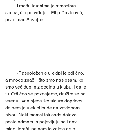
	I među igračima je atmosfera 
sjajna, što potvrđuje i  Filip Davidović, 
prvotimac Sevojna:
	-Raspoloženje u ekipi je odlično, 
a mnogo znači i što smo nas osam, koji 
smo već dugi niz godina u klubu, i dalje 
tu. Odlično se poznajemo, družim se na 
terenu i van njega što sigurn doprinosi 
da hemija u ekipi bude na zavidnom 
nivou. Neki momci tek sada dolaze 
posle odmora, a pojavljuju se i novi 
mladi igrači, pa nam to zaista daje 