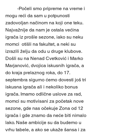
	-Počeli smo pripreme na vreme i 
mogu reći da sam u potpunosti 
zadovoljan načinom na koji one teku. 
Najvažnije da nam je ostala većina 
igrača iz prošle sezone, iako su neku 
momci  otišli na fakultet, a neki su 
izrazili želju da odu u druge klubove. 
Došli su na Nenad Cvetković i Marko 
Marjanović, dvojica iskusnih igrača, a 
do kraja prelaznog roka, do 17. 
septembra sigurno ćemo dovesti još tri 
iskusna igrača ali i nekoliko bonus 
igrača. Imamo odlične uslove za rad, 
momci su motivisani za početak nove 
sezone, gde nas očekuje Zona od 12 
igrača i gde znamo da neće biti nimalo 
lako. Naše ambicije su da budemo u 
vrhu tabele, a ako se ukaže šansa i za 