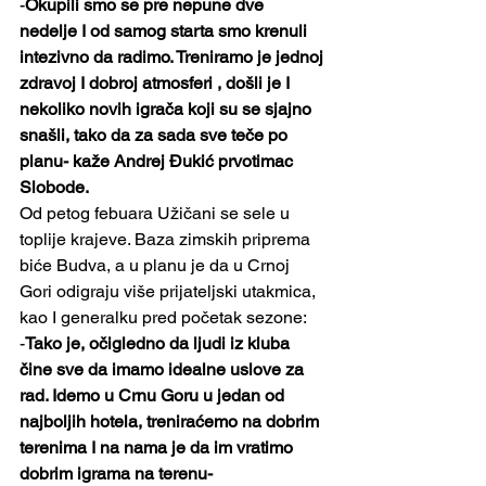
-
Okupili smo se pre nepune dve 
nedelje I od samog starta smo krenuli 
intezivno da radimo. Treniramo je jednoj 
zdravoj I dobroj atmosferi , došli je I 
nekoliko novih igrača koji su se sjajno 
snašli, tako da za sada sve teče po 
planu- kaže Andrej Đukić prvotimac 
Slobode.
Od petog febuara Užičani se sele u 
toplije krajeve. Baza zimskih priprema 
biće Budva, a u planu je da u Crnoj 
Gori odigraju više prijateljski utakmica, 
kao I generalku pred početak sezone:
-
Tako je, očigledno da ljudi iz kluba 
čine sve da imamo idealne uslove za 
rad. Idemo u Crnu Goru u jedan od 
najboljih hotela, treniraćemo na dobrim 
terenima I na nama je da im vratimo 
dobrim igrama na terenu- 