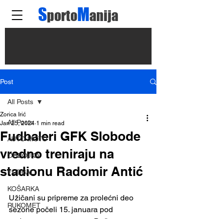
S
M
porto
anija
Post
All Posts
Zorica Irić
All Posts
Jan 25, 2024
1 min read
Fudbaleri GFK Slobode
AUTO MOTO
vredno treniraju na
ODBOJKA
stadionu Radomir Antić
FUDBAL
KOŠARKA
Užičani su pripreme za prolećni deo 
RUKOMET
sezone počeli 15. januara pod 