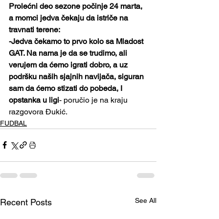
Prolećni deo sezone počinje 24 marta, 
a momci jedva čekaju da istriče na 
travnati terene:
-Jedva čekamo to prvo kolo sa Mladost 
GAT. Na nama je da se trudimo, ali 
verujem da ćemo igrati dobro, a uz 
podršku naših sjajnih navijača, siguran 
sam da ćemo stizati do pobeda, I 
opstanka u ligi
- poručio je na kraju 
razgovora Đukić. 
FUDBAL
See All
Recent Posts