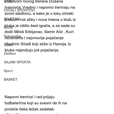
vođstvom novog trenera Dušana 
STAV
Ivanovća. Vredno i naporno treniraju na 
OSTALI SPORTOVI
svom stadionu, a kako je u toku zimski 
ATLETIKA
prelazni rok stižu i nova imena u klub. Iz 
kluba je otišlo šest igrača, a za sada su 
MOSI
došli Miloš Srbijanac, Semir Alić , Kurt 
Fotografija
Abrahams i najvnovije pojačanje 
Vladimir Silađi koji stiže iz Hanoja. Iz 
Užice
kluba najavljuju još pojačanja. 
Zlatibor
SAJAM SPORTA
Sport
BASKET
Naporni treninzi I rad prijaju 
fudbalerima koji su svesni da ih na 
proleće čeka težak zadatak: