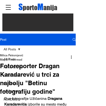
S
M
porto
anija
Post
All Posts
Milica Petronijević
All Posts
May 8
1 min read
Fotoreporter Dragan
AUTO MOTO
Karadarević u trci za
ODBOJKA
najbolju "Betinu
FUDBAL
fotografiju godine"
KOŠARKA
Dve fotografije Užičanina 
Dragana 
RUKOMET
Karadarevića
 izborile su mesto među 