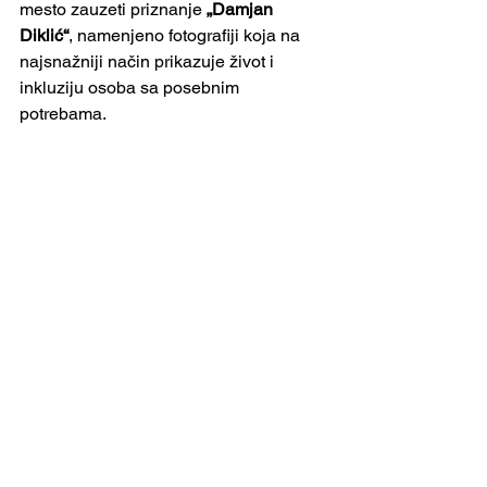
mesto zauzeti priznanje 
„Damjan 
Diklić“
, namenjeno fotografiji koja na 
najsnažniji način prikazuje život i 
inkluziju osoba sa posebnim 
potrebama.