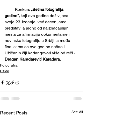
	Konkurs 
„Betina fotografija 
godine“,
 koji ove godine doživljava 
svoje 23. izdanje, već decenijama 
predstavlja jedno od najznačajnijih 
mesta za afirmaciju dokumentarne i 
novinske fotografije u Srbiji, a među 
finalistima se ove godine našao i 
Užičanin čiji kadar govori više od reči - 
Dragan Karadarević Karadara
. 
Fotografija
Užice
See All
Recent Posts