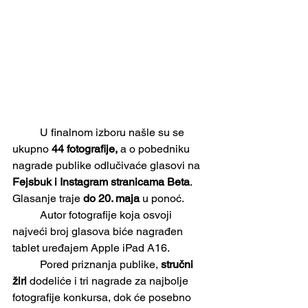
	U finalnom izboru našle su se 
ukupno 
44 fotografije,
 a o pobedniku 
nagrade publike odlučivaće glasovi na 
Fejsbuk i Instagram stranicama Beta
. 
Glasanje traje 
do 20. maja
 u ponoć. 
	Autor fotografije koja osvoji 
najveći broj glasova biće nagrađen 
tablet uređajem Apple iPad A16.
	Pored priznanja publike, 
stručni 
žiri
 dodeliće i tri nagrade za najbolje 
fotografije konkursa, dok će posebno 