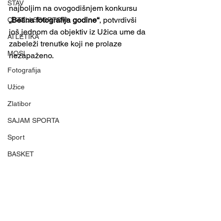
STAV
najboljim na ovogodišnjem konkursu 
„Betina fotografija godine“
, potvrdivši 
OSTALI SPORTOVI
još jednom da objektiv iz Užica ume da 
ATLETIKA
zabeleži trenutke koji ne prolaze 
MOSI
nezapaženo.
Fotografija
Užice
Zlatibor
SAJAM SPORTA
Sport
BASKET