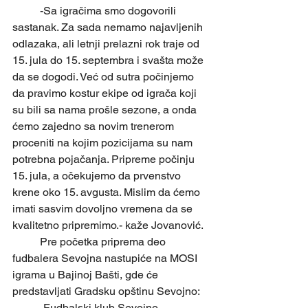
	-Sa igračima smo dogovorili 
sastanak. Za sada nemamo najavljenih 
odlazaka, ali letnji prelazni rok traje od 
15. jula do 15. septembra i svašta može 
da se dogodi. Već od sutra počinjemo 
da pravimo kostur ekipe od igrača koji 
su bili sa nama prošle sezone, a onda 
ćemo zajedno sa novim trenerom 
proceniti na kojim pozicijama su nam 
potrebna pojačanja. Pripreme počinju 
15. jula, a očekujemo da prvenstvo 
krene oko 15. avgusta. Mislim da ćemo 
imati sasvim dovoljno vremena da se 
kvalitetno pripremimo.- kaže Jovanović.
	Pre početka priprema deo 
fudbalera Sevojna nastupiće na MOSI 
igrama u Bajinoj Bašti, gde će 
predstavljati Gradsku opštinu Sevojno:
	-Fudbalski klub Sevojno 