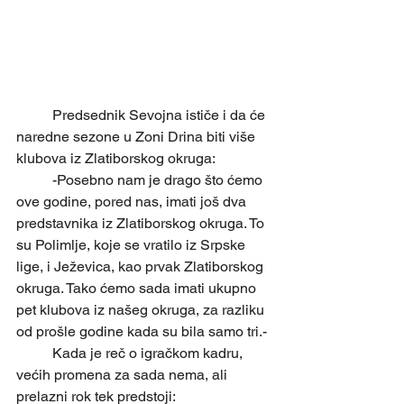
	Predsednik Sevojna ističe i da će 
naredne sezone u Zoni Drina biti više 
klubova iz Zlatiborskog okruga:
	-Posebno nam je drago što ćemo 
ove godine, pored nas, imati još dva 
predstavnika iz Zlatiborskog okruga. To 
su Polimlje, koje se vratilo iz Srpske 
lige, i Ježevica, kao prvak Zlatiborskog 
okruga. Tako ćemo sada imati ukupno 
pet klubova iz našeg okruga, za razliku 
od prošle godine kada su bila samo tri.-
	Kada je reč o igračkom kadru, 
većih promena za sada nema, ali 
prelazni rok tek predstoji: