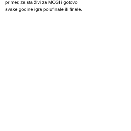
primer, zaista živi za MOSI i gotovo 
svake godine igra polufinale ili finale. 
To dovoljno govori koliko ozbiljno 
pristupaju ovom takmičenju- zaključio 
je  Nedeljko Jovanović predsednik FK 
Sevojno.
FUDBAL
See All
Recent Posts