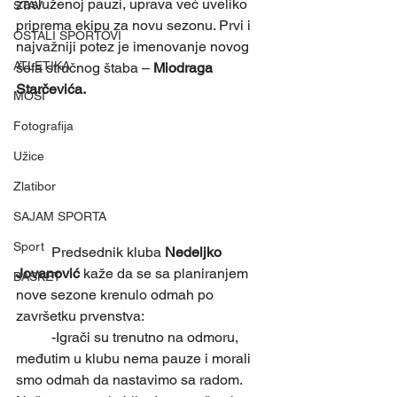
zasluženoj pauzi, uprava već uveliko 
STAV
priprema ekipu za novu sezonu. Prvi i 
OSTALI SPORTOVI
najvažniji potez je imenovanje novog 
ATLETIKA
šefa stručnog štaba – 
Miodraga 
Starčevića.
MOSI
Fotografija
Užice
Zlatibor
SAJAM SPORTA
Sport
	Predsednik kluba 
Nedeljko 
Jovanović
 kaže da se sa planiranjem 
BASKET
nove sezone krenulo odmah po 
završetku prvenstva:
	-Igrači su trenutno na odmoru, 
međutim u klubu nema pauze i morali 
smo odmah da nastavimo sa radom. 