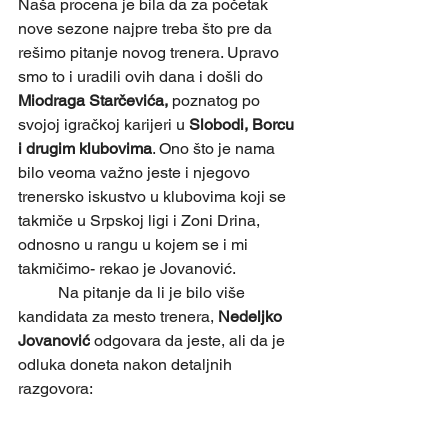
Naša procena je bila da za početak 
nove sezone najpre treba što pre da 
rešimo pitanje novog trenera. Upravo 
smo to i uradili ovih dana i došli do 
Miodraga Starčevića,
 poznatog po 
svojoj igračkoj karijeri u 
Slobodi, Borcu 
i drugim klubovima
. Ono što je nama 
bilo veoma važno jeste i njegovo 
trenersko iskustvo u klubovima koji se 
takmiče u Srpskoj ligi i Zoni Drina, 
odnosno u rangu u kojem se i mi 
takmičimo- rekao je Jovanović.
	Na pitanje da li je bilo više 
kandidata za mesto trenera,
 Nedeljko 
Jovanović
 odgovara da jeste, ali da je 
odluka doneta nakon detaljnih 
razgovora: