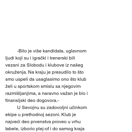
	-Bilo je više kandidata, uglavnom 
ljudi koji su i igrački i trenerski bili 
vezani za Slobodu i klubove iz našeg 
okruženja. Na kraju je presudilo to što 
smo uspeli da usaglasimo ono što klub 
želi u sportskom smislu sa njegovim 
razmišljanjima, a naravno važan je bio i 
finansijski deo dogovora.-
	U Sevojnu su zadovoljni učinkom 
ekipe u prethodnoj sezoni. Klub je 
najveći deo prvenstva proveo u vrhu 
tabele, izborio plej-of i do samog kraja 