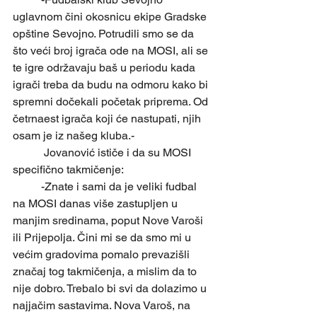
uglavnom čini okosnicu ekipe Gradske 
opštine Sevojno. Potrudili smo se da 
što veći broj igrača ode na MOSI, ali se 
te igre održavaju baš u periodu kada 
igrači treba da budu na odmoru kako bi 
spremni dočekali početak priprema. Od 
četrnaest igrača koji će nastupati, njih 
osam je iz našeg kluba.-
	 Jovanović ističe i da su MOSI 
specifično takmičenje:
	-Znate i sami da je veliki fudbal 
na MOSI danas više zastupljen u 
manjim sredinama, poput Nove Varoši 
ili Prijepolja. Čini mi se da smo mi u 
većim gradovima pomalo prevazišli 
značaj tog takmičenja, a mislim da to 
nije dobro. Trebalo bi svi da dolazimo u 
najjačim sastavima. Nova Varoš, na 