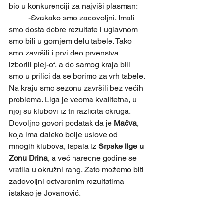
bio u konkurenciji za najviši plasman:
	-Svakako smo zadovoljni. Imali 
smo dosta dobre rezultate i uglavnom 
smo bili u gornjem delu tabele. Tako 
smo završili i prvi deo prvenstva, 
izborili plej-of, a do samog kraja bili 
smo u prilici da se borimo za vrh tabele. 
Na kraju smo sezonu završili bez većih 
problema. Liga je veoma kvalitetna, u 
njoj su klubovi iz tri različita okruga. 
Dovoljno govori podatak da je 
Mačva
, 
koja ima daleko bolje uslove od 
mnogih klubova, ispala iz
 Srpske lige u 
Zonu Drina
, a već naredne godine se 
vratila u okružni rang. Zato možemo biti 
zadovoljni ostvarenim rezultatima- 
istakao je Jovanović.