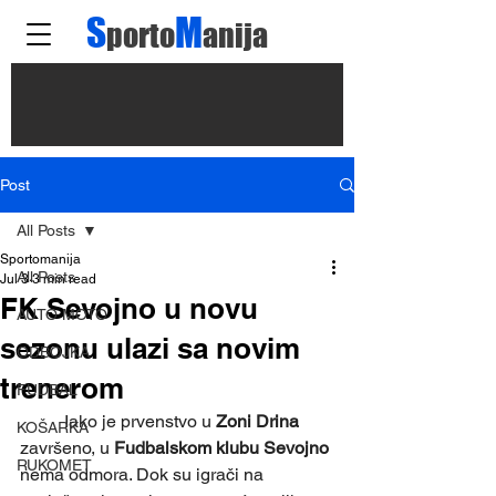
S
M
porto
anija
Post
All Posts
Sportomanija
All Posts
Jul 3
3 min read
FK Sevojno u novu
AUTO MOTO
sezonu ulazi sa novim
ODBOJKA
trenerom
FUDBAL
	Iako je prvenstvo u 
Zoni Drina
KOŠARKA
završeno, u 
Fudbalskom klubu Sevojno
RUKOMET
nema odmora. Dok su igrači na 