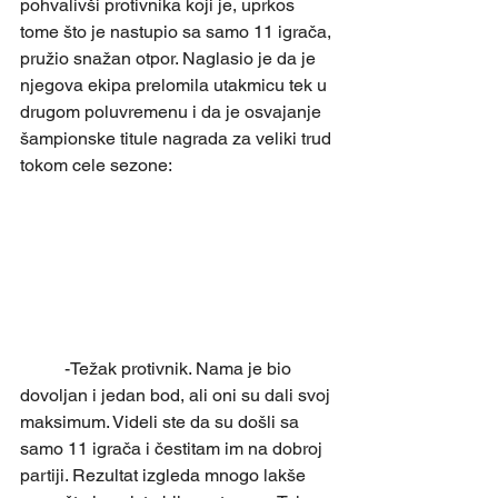
pohvalivši protivnika koji je, uprkos 
tome što je nastupio sa samo 11 igrača, 
pružio snažan otpor. Naglasio je da je 
njegova ekipa prelomila utakmicu tek u 
drugom poluvremenu i da je osvajanje 
šampionske titule nagrada za veliki trud 
tokom cele sezone:
	-Težak protivnik. Nama je bio 
dovoljan i jedan bod, ali oni su dali svoj 
maksimum. Videli ste da su došli sa 
samo 11 igrača i čestitam im na dobroj 
partiji. Rezultat izgleda mnogo lakše 