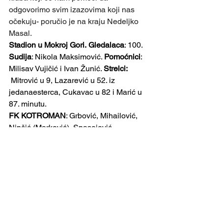
odgovorimo svim izazovima koji nas 
očekuju- poručio je na kraju Nedeljko 
Masal.
Stadion u Mokroj Gori.
Gledalaca
: 100. 
Sudija
: Nikola Maksimović. 
Pomoćnici
: 
Milisav Vujičić i Ivan Žunić. 
Strelci:
 Mitrović u 9, Lazarević u 52. iz 
jedanaesterca, Cukavac u 82 i Marić u 
87. minutu.
FK KOTROMAN
: Grbović, Mihailović, 
Ninčić (Marković), Spasojević, 
Tomašević, Lazarević, Cukavac, Stanić 
(Panić), Mitrović (Jakšić), Aleksandrić, 
Marić.
FK BIOSKA: 
 Radović, Radovanović, 
Bogdanović, Kokorović, Panić, Milekić, 
Pavlović, Sinđić, Jelisavčić, Radojičić, 
Đorđević.