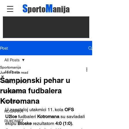
S
M
porto
anija
Post
All Posts
Sportomanija
All Posts
Jun 14
3 min read
Šampionski pehar u
AUTO MOTO
rukama fudbalera
ODBOJKA
Kotromana
FUDBAL
U zaostaloj utakmici 11. kola 
OFS 
KOŠARKA
Užice
 fudbaleri 
Kotromana
 su savladali 
RUKOMET
ekipu 
Bioske
 rezultatom
 4:0 (1:0)
. 