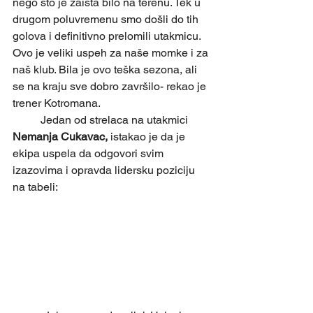
nego što je zaista bilo na terenu. Tek u 
drugom poluvremenu smo došli do tih 
golova i definitivno prelomili utakmicu. 
Ovo je veliki uspeh za naše momke i za 
naš klub. Bila je ovo teška sezona, ali 
se na kraju sve dobro završilo- rekao je 
trener Kotromana. 
	Jedan od strelaca na utakmici 
Nemanja Cukavac, 
istakao je da je 
ekipa uspela da odgovori svim 
izazovima i opravda lidersku poziciju 
na tabeli: