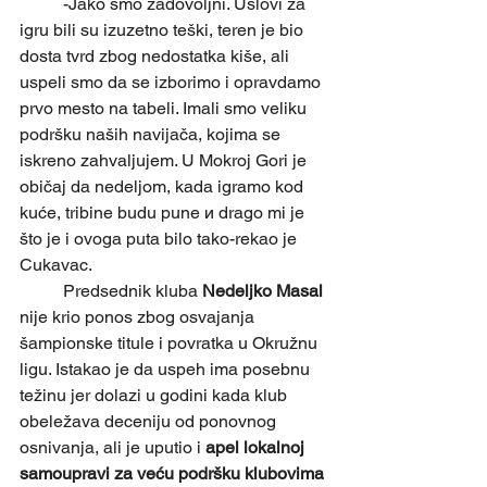
	-Jako smo zadovoljni. Uslovi za 
igru bili su izuzetno teški, teren je bio 
dosta tvrd zbog nedostatka kiše, ali 
uspeli smo da se izborimo i opravdamo 
prvo mesto na tabeli. Imali smo veliku 
podršku naših navijača, kojima se 
iskreno zahvaljujem. U Mokroj Gori je 
običaj da nedeljom, kada igramo kod 
kuće, tribine budu pune и drago mi je 
što je i ovoga puta bilo tako-rekao je 
Cukavac.
	Predsednik kluba 
Nedeljko Masal 
nije krio ponos zbog osvajanja 
šampionske titule i povratka u Okružnu 
ligu. Istakao je da uspeh ima posebnu 
težinu jer dolazi u godini kada klub 
obeležava deceniju od ponovnog 
osnivanja, ali je uputio i 
apel lokalnoj 
samoupravi za veću podršku klubovima