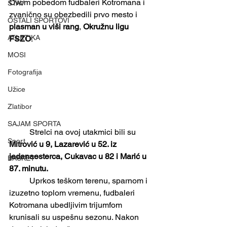
Ovom pobedom fudbaleri Kotromana i 
STAV
zvanično su obezbedili prvo mesto i 
OSTALI SPORTOVI
plasman u viši rang
, 
Okružnu ligu 
ATLETIKA
FSZO
.
MOSI
Fotografija
Užice
Zlatibor
SAJAM SPORTA
	Strelci na ovoj utakmici bili su 
Sport
Mitrović u 9, Lazarević u 52. iz 
jedanaesterca, Cukavac u 82 i Marić u 
BASKET
87. minutu.
	Uprkos teškom terenu, sparnom i 
izuzetno toplom vremenu, fudbaleri 
Kotromana ubedljivim trijumfom 
krunisali su uspešnu sezonu. Nakon 