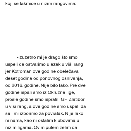
koji se takmiče u nižim rangovima:
	-Izuzetno mi je drago što smo 
uspeli da ostvarimo ulazak u viši rang 
jer Kotroman ove godine obeležava 
deset godina od ponovnog osnivanja, 
od 2016. godine. Nije bilo lako. Pre dve 
godine ispali smo iz Okružne lige, 
prošle godine smo ispratili GP Zlatibor 
u viši rang, a ove godine smo uspeli da 
se i mi izborimo za povratak. Nije lako 
ni nama, kao ni ostalim klubovima u 
nižim ligama. Ovim putem želim da 