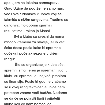
apelujem na lokalnu samoupravu i 
Grad Užice da podrže ne samo nas, 
već i sve fudbalske klubove koji se 
takmiče u nižim rangovima. Trudimo se 
da to vratimo dobrim igrama i 
rezultatima.- rekao je Masal.
	Svi u klubu su svesni da nema 
mnogo vremena za slavlje, jer ih već 
čeka dosta posla kako bi spremno 
dočekali početak sezone u višem 
rangu: 
	-Što se organizacije kluba tiče, 
spremni smo. Teren je spreman, ljudi u 
klubu su spremni, ali najveći problem 
su finansije. Posle tri godine vraćamo 
se u ovaj rang takmičenja i biće nam 
potreban znatno veći budžet. Nadamo 
se da će se pojaviti ljudi i prijatelji 
kluba koji će nam pomoći da 