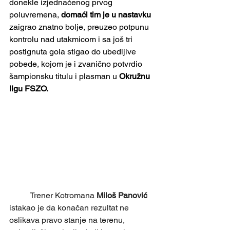
donekle izjednačenog prvog 
poluvremena, 
domaći tim je u nastavku
zaigrao znatno bolje, preuzeo potpunu 
kontrolu nad utakmicom i sa još tri 
postignuta gola stigao do ubedljive 
pobede, kojom je i zvanično potvrdio 
šampionsku titulu i plasman u 
Okružnu 
ligu FSZO.
	Trener Kotromana 
Miloš Panović
istakao je da konačan rezultat ne 
oslikava pravo stanje na terenu, 