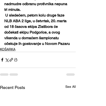
nadmudre odbranu protivnika nepuna 
tri minuta.
 U sledećem, petom kolu druge faze 
NLB ABA 2 lige, u četvrtak, 20. marta 
od 18 časova ekipa Zlatibora će 
dočekati ekipu Podgorice, a ovog 
vikenda u domaćem šampionatu 
očekuje ih gostovanje u Novom Pazaru
KOŠARKA
See All
Recent Posts