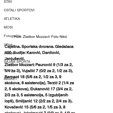
STAV
OSTALI SPORTOVI
ATLETIKA
MOSI
Fotografija
Foto: Zlatibor Mozzart/ Foto Nikić
Užice
Čajetina. Sportska dvorana. Gledalaca 
400. Sudije: Karović, Danilović, 
Zlatibor
Janjušević.
SAJAM SPORTA
Zlatibor Mozzart: Paunović 9 (1/3 za 2, 
Sport
1/4 za 3), Vujačić 7 (0/2 za 2, 1/2 za 3), 
Bernard 18 (5/6 za 2, 1/2 za 3, 9 
BASKET
skokova, 8 asistencija), Terzić 2 (1/4 za 
2, 5 skokova), Đukanović 17 (3/4 za 2, 
2/3 za 3, 5 asistencija, 5 izgubljenih 
lopti), Smiljanić 12 (2/2 za 2, 2/4 za 3), 
Kovačević 15 (5/6 za 2, 1/5 za 3, 8 