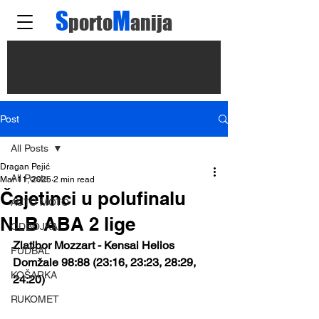
S
M
porto
anija
Post
All Posts
Dragan Pejić
All Posts
Mar 11, 2025
2 min read
Čajetinci u polufinalu
AUTO MOTO
NLB ABA 2 lige
ODBOJKA
Zlatibor Mozzart - Kensai Helios 
FUDBAL
Domžale 98:88 (23:16, 23:23, 28:29, 
KOŠARKA
24:20)
RUKOMET