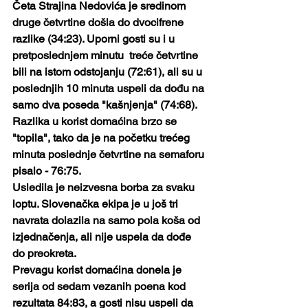
Četa Strajina Nedovića je sredinom 
druge četvrtine došla do dvocifrene 
razlike (34:23). Uporni gosti su i u 
pretposlednjem minutu  treće četvrtine 
bili na istom odstojanju (72:61), ali su u 
poslednjih 10 minuta uspeli da dođu na 
samo dva poseda "kašnjenja" (74:68). 
Razlika u korist domaćina brzo se 
"topila", tako da je na početku trećeg 
minuta poslednje četvrtine na semaforu 
pisalo - 76:75.
Usledila je neizvesna borba za svaku 
loptu. Slovenačka ekipa je u još tri 
navrata dolazila na samo pola koša od 
izjednačenja, ali nije uspela da dođe 
do preokreta. 
Prevagu korist domaćina donela je 
serija od sedam vezanih poena kod 
rezultata 84:83, a gosti nisu uspeli da 