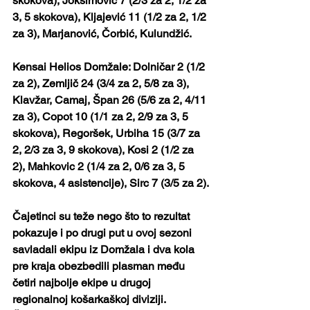
skokova), Joksimović 7 (2/3 za 2, 1/2 za 
3, 5 skokova), Kljajević 11 (1/2 za 2, 1/2 
za 3), Marjanović, Čorbić, Kulundžić.
Kensai Helios Domžale: Dolničar 2 (1/2 
za 2), Zemljič 24 (3/4 za 2, 5/8 za 3), 
Klavžar, Camaj, Špan 26 (5/6 za 2, 4/11 
za 3), Copot 10 (1/1 za 2, 2/9 za 3, 5 
skokova), Regoršek, Urbiha 15 (3/7 za 
2, 2/3 za 3, 9 skokova), Kosi 2 (1/2 za 
2), Mahkovic 2 (1/4 za 2, 0/6 za 3, 5 
skokova, 4 asistencije), Sirc 7 (3/5 za 2).
Čajetinci su teže nego što to rezultat 
pokazuje i po drugi put u ovoj sezoni 
savladali ekipu iz Domžala i dva kola 
pre kraja obezbedili plasman među 
četiri najbolje ekipe u drugoj 
regionalnoj košarkaškoj diviziji.