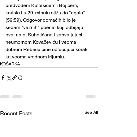
predvođeni Kutlešićem i Bojićem, 
koriste i u 29. minutu stižu do "egala" 
(59:59). Odgovor domaćih bilo je 
sedam "vaznih" poena, koji odbijaju 
ovaj nalet Subotičana i zahvaljujući 
neumornom Kovačeviću i veoma 
dobrom Rebecu čine odlučujući korak 
ka veoma vrednom trijumfu.
KOŠARKA
See All
Recent Posts