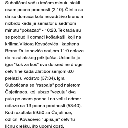
Subotičani več u trećem minutu stekli 
osam poena prednosti (2:10). Činilo se 
da su domaća kola nezadrživo krenula 
nizbrdo kada je semafor u sedmom 
minutu "pokazao" - 10:23. Tek tada su 
se probudili domaći košarkaši, koji na 
krilima Viktora Kovačevića i kapitena 
Brana Đukanovića serijom 11:0 dolaze 
do rezultatskog priključka. Usledila je 
igra "koš za koš" sve do sredine druge 
četvrtine kada Zlatibor serijom 6:0 
prelazi u vođstvo (37:34). Igra 
Subotičana se "raspala" pod naletom 
Čajetinaca, koji ubrzo "vezuju" dva 
puta po osam poena i na veliki odmor 
odlaze sa 13 poena prednosti (53:40).  
Kod rezultata 59:50 za Čajetince, 
odlični Kovačević "upisuje" četvrtu 
ličnu grešku, što uporni gosti, 