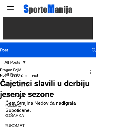
S
M
porto
anija
Post
All Posts
Dragan Pejić
All Posts
Nov 4, 2023
2 min read
Čajetinci slavili u derbiju
AUTO MOTO
jesenje sezone
ODBOJKA
Četa Strajina Nedovića nadigrala 
FUDBAL
Subotičane.
KOŠARKA
RUKOMET