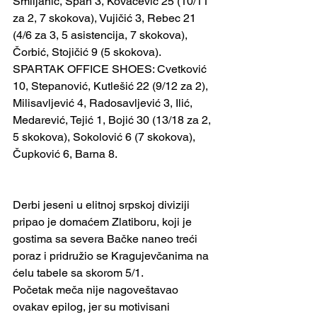
Smiljanić, Špan 3, Kovačević 25 (10/11 
za 2, 7 skokova), Vujičić 3, Rebec 21 
(4/6 za 3, 5 asistencija, 7 skokova), 
Čorbić, Stojičić 9 (5 skokova).
SPARTAK OFFICE SHOES: Cvetković 
10, Stepanović, Kutlešić 22 (9/12 za 2), 
Milisavljević 4, Radosavljević 3, Ilić, 
Medarević, Tejić 1, Bojić 30 (13/18 za 2, 
5 skokova), Sokolović 6 (7 skokova), 
Čupković 6, Barna 8. 
Derbi jeseni u elitnoj srpskoj diviziji 
pripao je domaćem Zlatiboru, koji je 
gostima sa severa Bačke naneo treći 
poraz i pridružio se Kragujevčanima na 
ćelu tabele sa skorom 5/1. 
Početak meča nije nagoveštavao 
ovakav epilog, jer su motivisani 