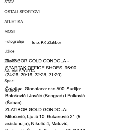
STAV
OSTALI SPORTOVI
ATLETIKA
MOSI
Fotografija
foto: KK Zlatibor
Užice
ZLATIBOR GOLD GONDOLA - 
Zlatibor
SPARTAK OFFICE SHOES  96:90 
SAJAM SPORTA
(24:26, 29:16, 22:28, 21:20).
Sport
Čajetina. Gledalaca: oko 500. Sudije: 
BASKET
Belošević i Jovčić (Beograd) i Petković 
(Šabac).
ZLATIBOR GOLD GONDOLA: 
Milošević, Ljutič 10, Đukanović 21 (5 
asistencija), Nikolić 4, Matović, 